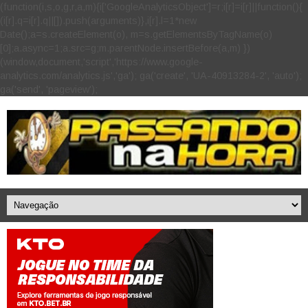
(function(i,s,o,g,r,a,m){i['GoogleAnalyticsObject']=r;i[r]=i[r]||function(){
(i[r].q=i[r].q||[]).push(arguments)},i[r].l=1*new
Date();a=s.createElement(o), m=s.getElementsByTagName(o)
[0];a.async=1;a.src=g;m.parentNode.insertBefore(a,m) })
(window,document,'script','https://www.google-
analytics.com/analytics.js','ga'); ga('create', 'UA-40913284-2', 'auto');
ga('send', 'pageview');