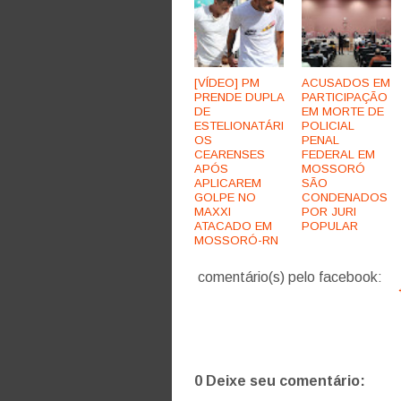
[VÍDEO] PM
ACUSADOS EM
PRENDE DUPLA
PARTICIPAÇÃO
DE
EM MORTE DE
ESTELIONATÁRI
POLICIAL
OS
PENAL
CEARENSES
FEDERAL EM
APÓS
MOSSORÓ
APLICAREM
SÃO
GOLPE NO
CONDENADOS
MAXXI
POR JURI
ATACADO EM
POPULAR
MOSSORÓ-RN
comentário(s) pelo facebook:
0 Deixe seu comentário: