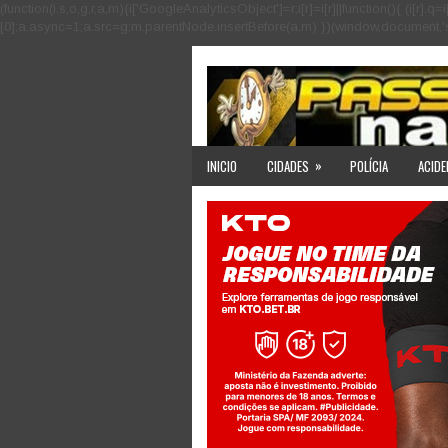
(function(i,s,o,g,r,a,m){i['GoogleAnalyticsObject']=r;i[r]=i[r]||function(){ (i
[0];a.async=1;a.src=g;m.parentNode.insertBefore(a,m) })(window,document,'scri
»
INICIO
CIDADES
POLÍCIA
ACIDE