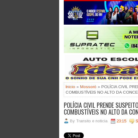
Jogue com responsabilidade. 18
Inicio
»
Mossoró
» POLÍCIA CIVIL P
COMBUSTÍVEIS NO ALTO DA CONC
POLÍCIA CIVIL PRENDE SUSPEIT
COMBUSTÍVEIS NO ALTO DA CO
By
Transito e noticia
23:15
S