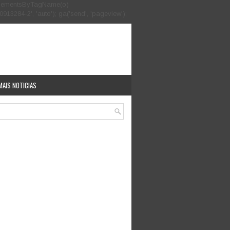
.getElementsByTagName(o)
913284-2', 'auto'); ga('send', 'pageview');
MAIS NOTICIAS