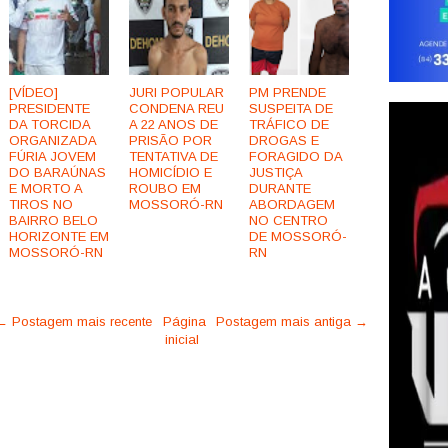
[VÍDEO]
JURI POPULAR
PM PRENDE
PRESIDENTE
CONDENA REU
SUSPEITA DE
DA TORCIDA
A 22 ANOS DE
TRÁFICO DE
ORGANIZADA
PRISÃO POR
DROGAS E
FÚRIA JOVEM
TENTATIVA DE
FORAGIDO DA
DO BARAÚNAS
HOMICÍDIO E
JUSTIÇA
E MORTO A
ROUBO EM
DURANTE
TIROS NO
MOSSORÓ-RN
ABORDAGEM
BAIRRO BELO
NO CENTRO
HORIZONTE EM
DE MOSSORÓ-
MOSSORÓ-RN
RN
← Postagem mais recente
Página
Postagem mais antiga →
inicial