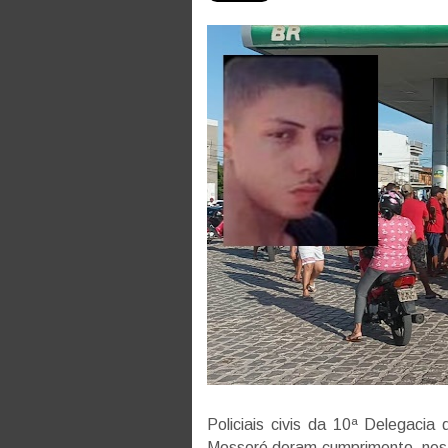
Policiais civis da 10ª Delegac
Mossoró deram cumprimento, nest