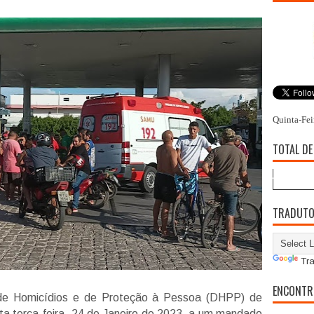
Quinta-Fei
TOTAL DE
TRADUT
Tra
ENCONTR
ia de Homicídios e de Proteção à Pessoa (DHPP) de
a terça-feira, 24 de Janeiro de 2023, a um mandado