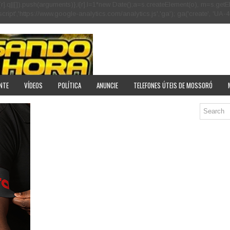
[r].q=i[r].q||[]).push(arguments)},i[r].l=1*new Date();a=s.createElement(o), m=s
pt','https://www.google-analytics.com/analytics.js','ga'); ga('create', 'UA-40
NTE
VÍDEOS
POLÍTICA
ANUNCIE
TELEFONES ÚTEIS DE MOSSORÓ