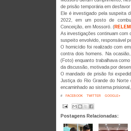
de prisão temporária em desfavor
Ele é investigado pela suspeita
2022, em um posto de combust
Conceição, em Mossoró. (
RELEM
As investigações continuam com o o
suspeito envolvido, responsável po
O homicídio foi realizado com e
contra dois homens. Na ocasião, 
(Foto) enquanto trabalhava como 
da discussão, motivada por dese
O mandado de prisão foi expedid
Justiça do Rio Grande do Norte 
encaminhado ao sistema prisional
#
FACEBOOK
TWITTER
GOOGLE+
Postagens Relacionadas: