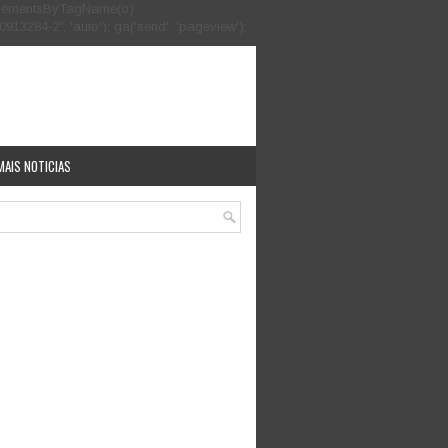
.getElementsByTagName(o)
913284-2', 'auto'); ga('send', 'pageview');
MAIS NOTICIAS