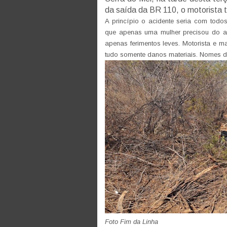
da saída da BR 110, o motorista t
A princípio o acidente seria com todo
que apenas uma mulher precisou do a
apenas ferimentos leves. Motorista e m
tudo somente danos materiais. Nomes d
Foto Fim da Linha