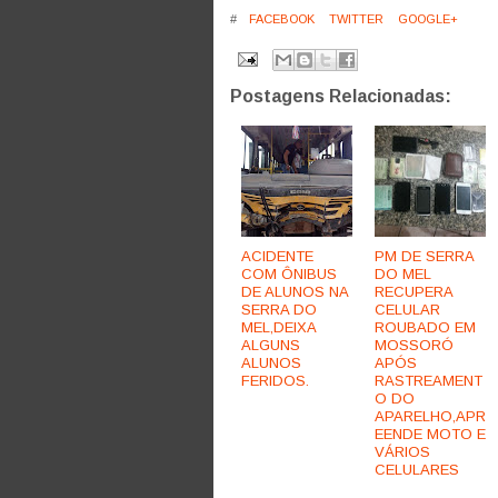
#
FACEBOOK
TWITTER
GOOGLE+
Postagens Relacionadas:
ACIDENTE
PM DE SERRA
COM ÔNIBUS
DO MEL
DE ALUNOS NA
RECUPERA
SERRA DO
CELULAR
MEL,DEIXA
ROUBADO EM
ALGUNS
MOSSORÓ
ALUNOS
APÓS
FERIDOS.
RASTREAMENT
O DO
APARELHO,APR
EENDE MOTO E
VÁRIOS
CELULARES