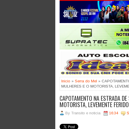
Jogue com responsabilidade. 18
Inicio
»
Serra do Mel
» CAPOTAMENTO 
MULHERES E O MOTORISTA, LEVEME
CAPOTAMENTO NA ESTRADA DE S
MOTORISTA, LEVEMENTE FERIDO
By
Transito e noticia
16:34
S