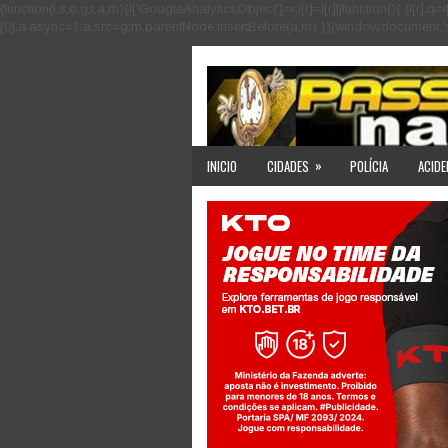
(function(i,s,o,g,r,a,m){i['GoogleAnalyticsObject']=r;i[r]=i[r]||function(){ (i
[0];a.async=1;a.src=g;m.parentNode.insertBefore(a,m) })(window,document,'scri
»
INICIO
CIDADES
POLÍCIA
ACIDE