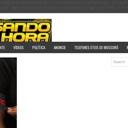
[r].q=i[r].q||[]).push(arguments)},i[r].l=1*new Date();a=s.createElement(o), m=s
pt','https://www.google-analytics.com/analytics.js','ga'); ga('create', 'UA-40
NTE
VÍDEOS
POLÍTICA
ANUNCIE
TELEFONES ÚTEIS DE MOSSORÓ