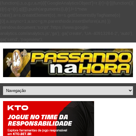
(function(i,s,o,g,r,a,m){i['GoogleAnalyticsObject']=r;i[r]=i[r]||function(){
(i[r].q=i[r].q||[]).push(arguments)},i[r].l=1*new
Date();a=s.createElement(o), m=s.getElementsByTagName(o)
[0];a.async=1;a.src=g;m.parentNode.insertBefore(a,m) })
(window,document,'script','https://www.google-
analytics.com/analytics.js','ga'); ga('create', 'UA-40913284-2', 'auto');
ga('send', 'pageview');