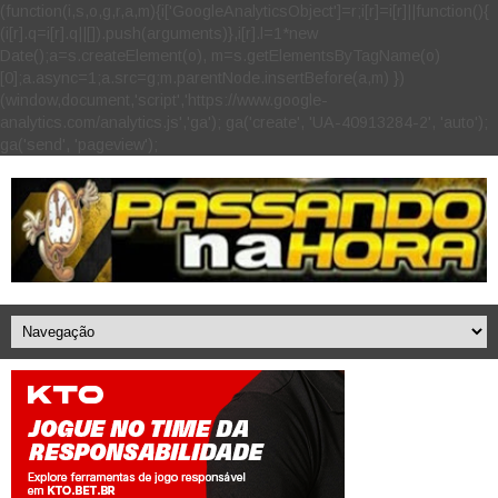
(function(i,s,o,g,r,a,m){i['GoogleAnalyticsObject']=r;i[r]=i[r]||function(){
(i[r].q=i[r].q||[]).push(arguments)},i[r].l=1*new
Date();a=s.createElement(o), m=s.getElementsByTagName(o)
[0];a.async=1;a.src=g;m.parentNode.insertBefore(a,m) })
(window,document,'script','https://www.google-
analytics.com/analytics.js','ga'); ga('create', 'UA-40913284-2', 'auto');
ga('send', 'pageview');