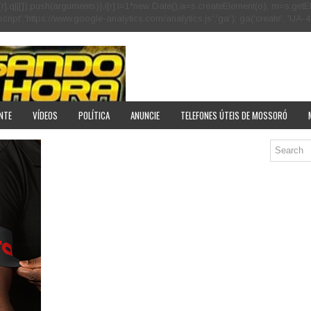
[r].q=i[r].q||[]).push(arguments)},i[r].l=1*new Date();a=s.createElement(o), m=s
pt','https://www.google-analytics.com/analytics.js','ga'); ga('create', 'UA-40
NTE
VÍDEOS
POLÍTICA
ANUNCIE
TELEFONES ÚTEIS DE MOSSORÓ