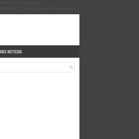
.getElementsByTagName(o)
913284-2', 'auto'); ga('send', 'pageview');
MAIS NOTICIAS