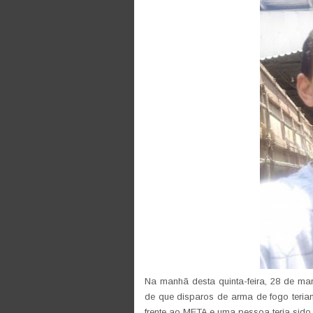
Na manhã desta quinta-feira, 28 de mar
de que disparos de arma de fogo teria
frente ao META e uma pessoa teria sido