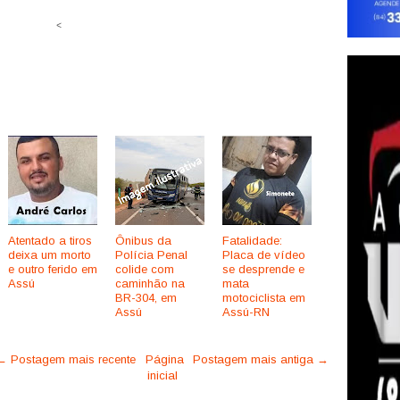
<
Atentado a tiros
Ônibus da
Fatalidade:
deixa um morto
Polícia Penal
Placa de vídeo
e outro ferido em
colide com
se desprende e
Assú
caminhão na
mata
BR-304, em
motociclista em
Assú
Assú-RN
← Postagem mais recente
Página
Postagem mais antiga →
inicial