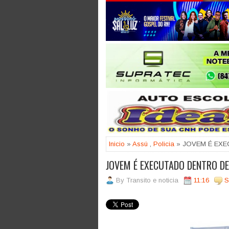
Jogue com responsabilidade. 18
Inicio
»
Assú
,
Policia
» JOVEM É EXE
JOVEM É EXECUTADO DENTRO D
By
Transito e noticia
11:16
S