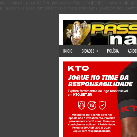
(function(i,s,o,g,r,a,m){i['GoogleAnalyticsObject']=r;i[r]=i[r]||function(){ (i
[0];a.async=1;a.src=g;m.parentNode.insertBefore(a,m) })(window,document,'scri
»
INICIO
CIDADES
POLÍCIA
ACIDE