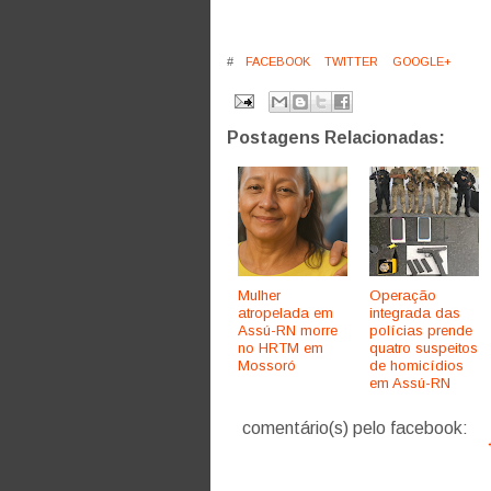
#
FACEBOOK
TWITTER
GOOGLE+
Postagens Relacionadas:
Mulher
Operação
atropelada em
integrada das
Assú-RN morre
polícias prende
no HRTM em
quatro suspeitos
Mossoró
de homicídios
em Assú-RN
comentário(s) pelo facebook: