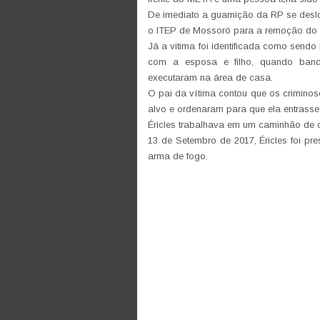
De imediato a guarnição da RP se deslo
o ITEP de Mossoró para a remoção do 
Já a vitima foi identificada como send
com a esposa e filho, quando bandi
executaram na área de casa.
O pai da vítima contou que os criminos
alvo e ordenaram para que ela entrasse
Éricles trabalhava em um caminhão de c
13 de Setembro de 2017, Éricles foi pr
arma de fogo.