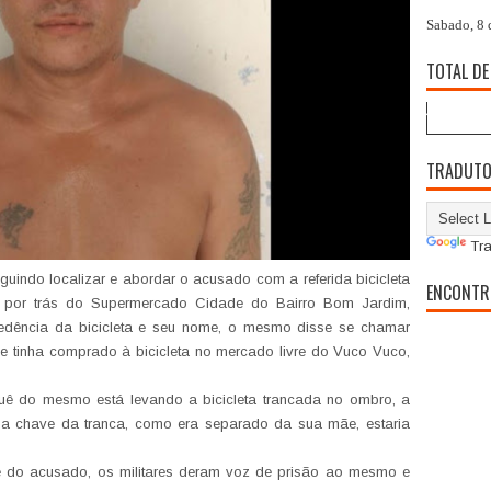
Sabado, 8 
TOTAL DE
TRADUT
Tra
eguindo localizar e abordar o acusado com a referida bicicleta
ENCONTR
por trás do Supermercado Cidade do Bairro Bom Jardim,
cedência da bicicleta e seu nome, o mesmo disse se chamar
e tinha comprado à bicicleta no mercado livre do Vuco Vuco,
quê do mesmo está levando a bicicleta trancada no ombro, a
do a chave da tranca, como era separado da sua mãe, estaria
te do acusado, os militares deram voz de prisão ao mesmo e