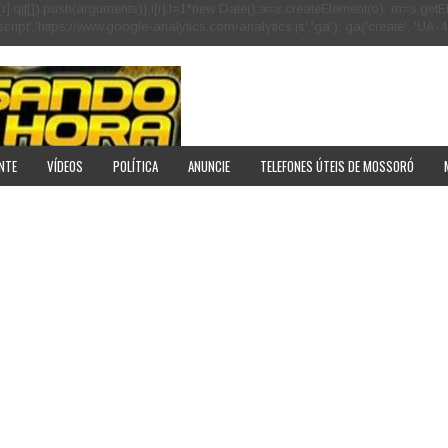
[r].q=i[r].q||[]).push(arguments)},i[r].l=1*new Date();a=s.createElement(o), m=s
pt','https://www.google-analytics.com/analytics.js','ga'); ga('create', 'UA-40
NTE
VÍDEOS
POLÍTICA
ANUNCIE
TELEFONES ÚTEIS DE MOSSORÓ