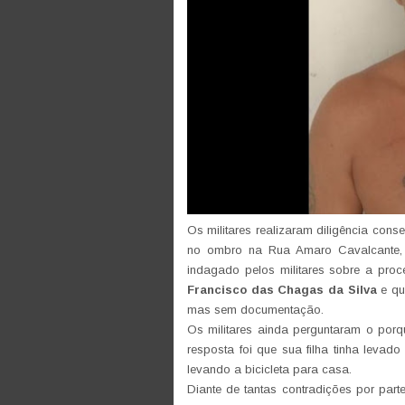
Os militares realizaram diligência cons
no ombro na Rua Amaro Cavalcante, 
indagado pelos militares sobre a pro
Francisco das Chagas da Silva
e qu
mas sem documentação.
Os militares ainda perguntaram o por
resposta foi que sua filha tinha leva
levando a bicicleta para casa.
Diante de tantas contradições por par