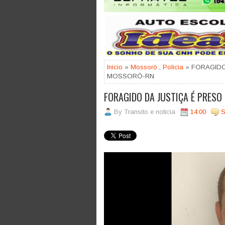
Inicio
»
Mossoró
,
Policia
» FORAGIDO
MOSSORÓ-RN
FORAGIDO DA JUSTIÇA É PRES
By
Transito e noticia
14:00
S