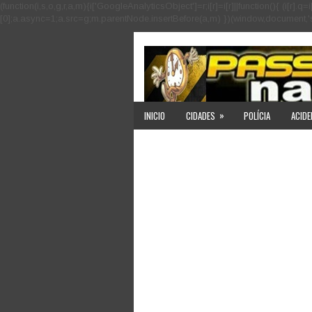
(function(i,s,o,g,r,a,m){i['GoogleAnalyticsObject']=r;i[r]=i[r]||function(){ (i
[0];a.async=1;a.src=g;m.parentNode.insertBefore(a,m) })(window,document,'scri
»
INICIO
CIDADES
POLÍCIA
ACIDE