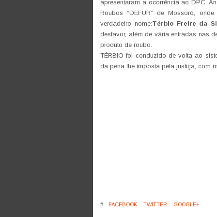
apresentaram a ocorrência ao DPC. An
Roubos “DEFUR” de Mossoró, onde f
verdadeiro nome:
Térbio Freire da Si
desfavor, além de vária entradas nas de
produto de roubo.
TÉRBIO foi conduzido de volta ao sist
da pena lhe imposta pela justiça, com m
#
FACEBOOK
TWITTER
GOOGLE+