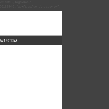
.getElementsByTagName(o)
913284-2', 'auto'); ga('send', 'pageview');
MAIS NOTICIAS