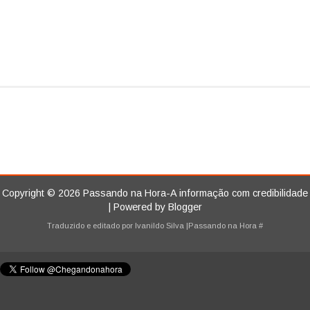
Copyright ©
2026
Passando na Hora-A informação com credibilidade
| Powered by
Blogger
Traduzido e editado por
Ivanildo Silva
|Passando na Hora
#