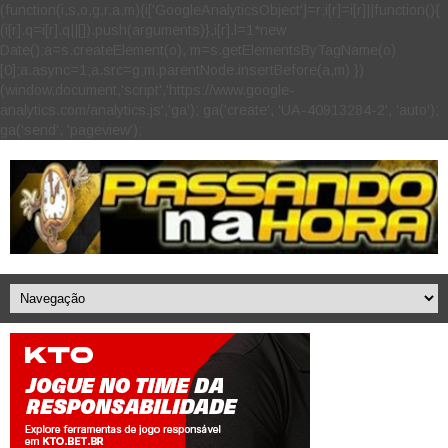
(function(i,s,o,g,r,a,m){i['GoogleAnalyticsObject']=r;i[r]=i[r]||function(){
(i[r].q=i[r].q||[]).push(arguments)},i[r].l=1*new
Date();a=s.createElement(o), m=s.getElementsByTagName(o)
[0];a.async=1;a.src=g;m.parentNode.insertBefore(a,m) })
(window,document,'script','https://www.google-
analytics.com/analytics.js','ga'); ga('create', 'UA-40913284-2', 'auto');
ga('send', 'pageview');