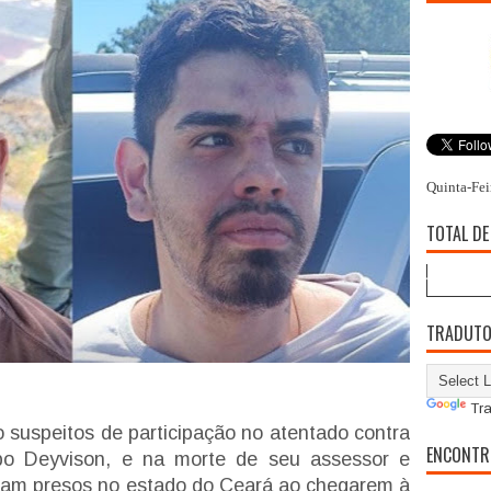
Quinta-Fei
TOTAL DE
TRADUT
Tra
suspeitos de participação no atentado contra
ENCONTR
bo Deyvison, e na morte de seu assessor e
foram presos no estado do Ceará ao chegarem à