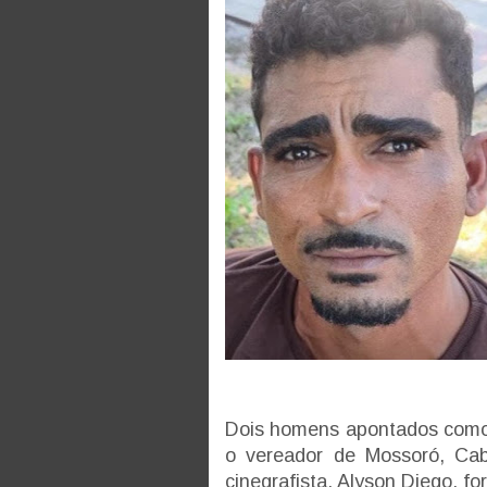
Dois homens apontados como 
o vereador de Mossoró, Ca
cinegrafista, Alyson Diego, 