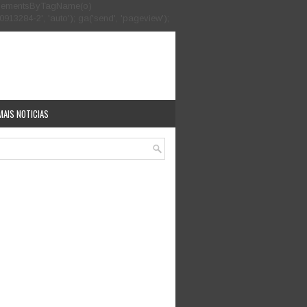
.getElementsByTagName(o)
913284-2', 'auto'); ga('send', 'pageview');
MAIS NOTICIAS