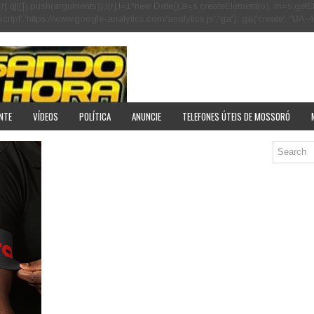
[r].q=i[r].q||[]).push(arguments)},i[r].l=1*new Date();a=s.createElement(o), m=s
pt','https://www.google-analytics.com/analytics.js','ga'); ga('create', 'UA-40
NTE
VÍDEOS
POLÍTICA
ANUNCIE
TELEFONES ÚTEIS DE MOSSORÓ