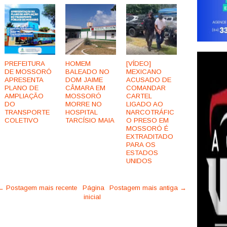
PREFEITURA
HOMEM
[VÍDEO]
DE MOSSORÓ
BALEADO NO
MEXICANO
APRESENTA
DOM JAIME
ACUSADO DE
PLANO DE
CÂMARA EM
COMANDAR
AMPLIAÇÃO
MOSSORÓ
CARTEL
DO
MORRE NO
LIGADO AO
TRANSPORTE
HOSPITAL
NARCOTRÁFIC
COLETIVO
TARCÍSIO MAIA
O PRESO EM
MOSSORÓ É
EXTRADITADO
PARA OS
ESTADOS
UNIDOS
← Postagem mais recente
Página
Postagem mais antiga →
inicial