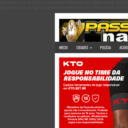
(function(i,s,o,g,r,a,m){i['GoogleAnalyticsObject']=r;i[r]=i[r]||function(){ (i
[0];a.async=1;a.src=g;m.parentNode.insertBefore(a,m) })(window,document,'scri
»
INICIO
CIDADES
POLÍCIA
ACIDE