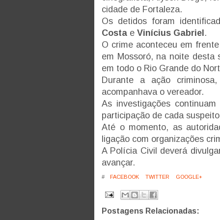
cidade de Fortaleza.
Os detidos foram identific
Costa
e
Vinícius Gabriel
.
O crime aconteceu em frente
em Mossoró, na noite desta 
em todo o Rio Grande do Nor
Durante a ação criminosa,
acompanhava o vereador.
As investigações continuam 
participação de cada suspeito
Até o momento, as autorid
ligação com organizações cri
A Polícia Civil deverá divul
avançar.
#
FACEBOOK
TWITTER
GOOGLE+
Postagens Relacionadas: