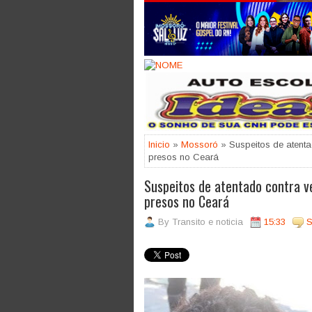
Jogue com responsabilidade. 18
Inicio
»
Mossoró
» Suspeitos de atent
presos no Ceará
Suspeitos de atentado contra v
presos no Ceará
By
Transito e noticia
15:33
S