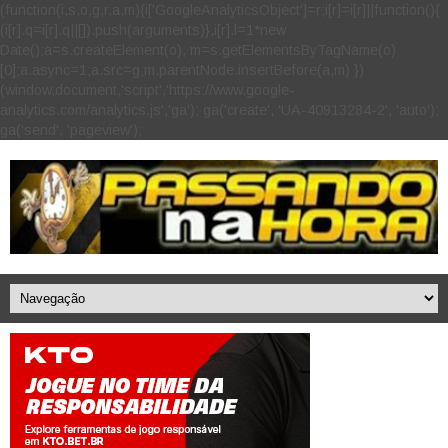
(function(i,s,o,g,r,a,m){i['GoogleAnalyticsObject']=r;i[r]=i[r]||function(){
(i[r].q=i[r].q||[]).push(arguments)},i[r].l=1*new
Date();a=s.createElement(o), m=s.getElementsByTagName(o)
[0];a.async=1;a.src=g;m.parentNode.insertBefore(a,m) })
(window,document,'script','https://www.google-
analytics.com/analytics.js','ga'); ga('create', 'UA-40913284-2', 'auto');
ga('send', 'pageview');