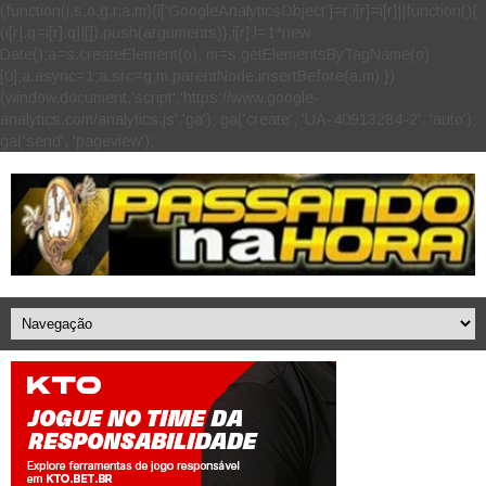
(function(i,s,o,g,r,a,m){i['GoogleAnalyticsObject']=r;i[r]=i[r]||function(){
(i[r].q=i[r].q||[]).push(arguments)},i[r].l=1*new
Date();a=s.createElement(o), m=s.getElementsByTagName(o)
[0];a.async=1;a.src=g;m.parentNode.insertBefore(a,m) })
(window,document,'script','https://www.google-
analytics.com/analytics.js','ga'); ga('create', 'UA-40913284-2', 'auto');
ga('send', 'pageview');