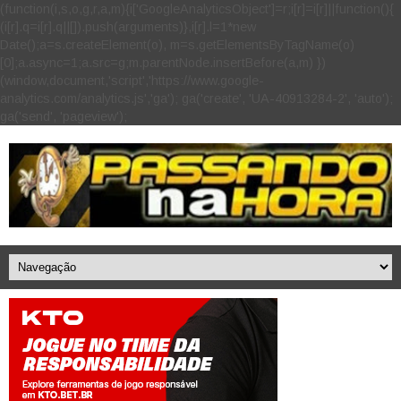
(function(i,s,o,g,r,a,m){i['GoogleAnalyticsObject']=r;i[r]=i[r]||function(){
(i[r].q=i[r].q||[]).push(arguments)},i[r].l=1*new
Date();a=s.createElement(o), m=s.getElementsByTagName(o)
[0];a.async=1;a.src=g;m.parentNode.insertBefore(a,m) })
(window,document,'script','https://www.google-
analytics.com/analytics.js','ga'); ga('create', 'UA-40913284-2', 'auto');
ga('send', 'pageview');