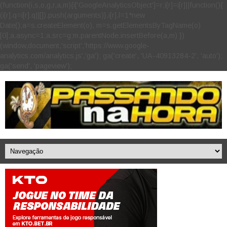
(function(i,s,o,g,r,a,m){i['GoogleAnalyticsObject']=r;i[r]=i[r]||function(){
(i[r].q=i[r].q||[]).push(arguments)},i[r].l=1*new
Date();a=s.createElement(o), m=s.getElementsByTagName(o)
[0];a.async=1;a.src=g;m.parentNode.insertBefore(a,m) })
(window,document,'script','https://www.google-
analytics.com/analytics.js','ga'); ga('create', 'UA-40913284-2', 'auto');
ga('send', 'pageview');