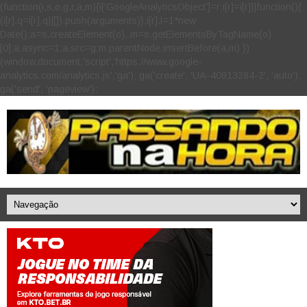
(function(i,s,o,g,r,a,m){i['GoogleAnalyticsObject']=r;i[r]=i[r]||function(){
(i[r].q=i[r].q||[]).push(arguments)},i[r].l=1*new
Date();a=s.createElement(o), m=s.getElementsByTagName(o)
[0];a.async=1;a.src=g;m.parentNode.insertBefore(a,m) })
(window,document,'script','https://www.google-
analytics.com/analytics.js','ga'); ga('create', 'UA-40913284-2', 'auto');
ga('send', 'pageview');