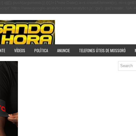
[r].q=i[r].q||[]).push(arguments)},i[r].l=1*new Date();a=s.createElement(o), m=s
pt','https://www.google-analytics.com/analytics.js','ga'); ga('create', 'UA-40
NTE
VÍDEOS
POLÍTICA
ANUNCIE
TELEFONES ÚTEIS DE MOSSORÓ