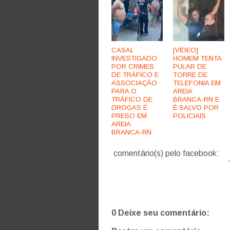
CASAL
[VÍDEO]
INVESTIGADO
HOMEM TENTA
POR CRIMES
PULAR DE
DE TRÁFICO E
TORRE DE
ASSOCIAÇÃO
TELEFONIA EM
PARA O
AREIA
TRÁFICO DE
BRANCA-RN E
DROGAS É
É SALVO POR
PRESO EM
POLICIAIS
AREIA
BRANCA-RN
comentário(s) pelo facebook:
0 Deixe seu comentário: