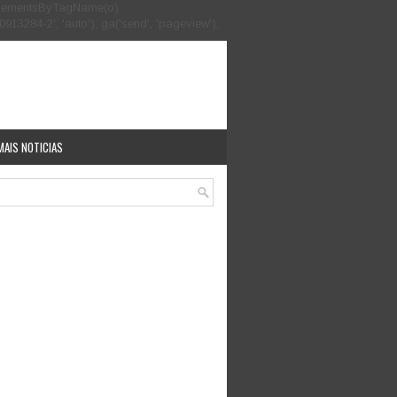
.getElementsByTagName(o)
913284-2', 'auto'); ga('send', 'pageview');
MAIS NOTICIAS