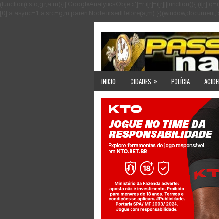
(function(i,s,o,g,r,a,m){i['GoogleAnalyticsObject']=r;i[r]=i[r]||function(){ (i
[0];a.async=1;a.src=g;m.parentNode.insertBefore(a,m) })(window,document,'scri
»
INICIO
CIDADES
POLÍCIA
ACIDE