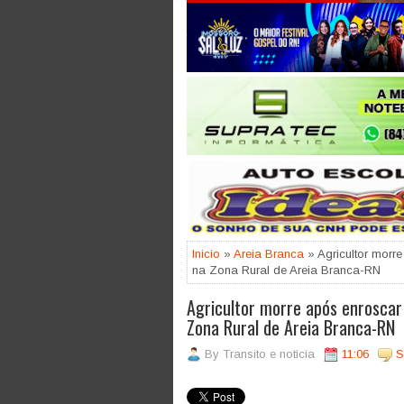
Jogue com responsabilidade. 18
Inicio
»
Areia Branca
» Agricultor morre
na Zona Rural de Areia Branca-RN
Agricultor morre após enroscar
Zona Rural de Areia Branca-RN
By
Transito e noticia
11:06
S