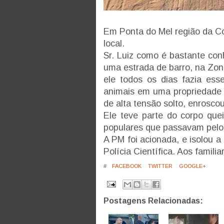
Em Ponta do Mel região da C
local.
Sr. Luiz como é bastante con
uma estrada de barro, na Zon
ele todos os dias fazia ess
animais em uma propriedade s
de alta tensão solto, enrosc
Ele teve parte do corpo que
populares que passavam pelo 
A PM foi acionada, e isolou a
Polícia Científica. Aos famili
#
FACEBOOK
TWITTER
GOOGLE+
Postagens Relacionadas: