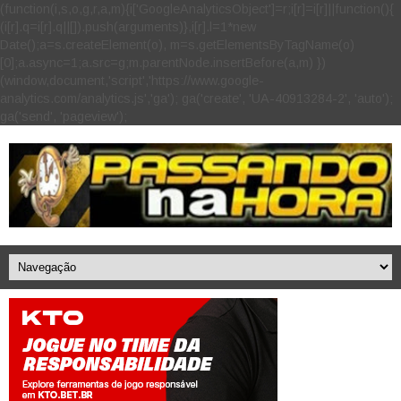
(function(i,s,o,g,r,a,m){i['GoogleAnalyticsObject']=r;i[r]=i[r]||function(){
(i[r].q=i[r].q||[]).push(arguments)},i[r].l=1*new
Date();a=s.createElement(o), m=s.getElementsByTagName(o)
[0];a.async=1;a.src=g;m.parentNode.insertBefore(a,m) })
(window,document,'script','https://www.google-
analytics.com/analytics.js','ga'); ga('create', 'UA-40913284-2', 'auto');
ga('send', 'pageview');