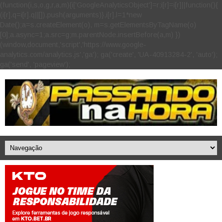
(function(i,s,o,g,r,a,m){i['GoogleAnalyticsObject']=r;i[r]=i[r]||function(){
(i[r].q=i[r].q||[]).push(arguments)},i[r].l=1*new
Date();a=s.createElement(o), m=s.getElementsByTagName(o)
[0];a.async=1;a.src=g;m.parentNode.insertBefore(a,m) })
(window,document,'script','https://www.google-
analytics.com/analytics.js','ga'); ga('create', 'UA-40913284-2', 'auto');
ga('send', 'pageview');