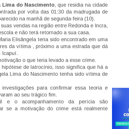
a Lima do Nascimento
, que residia na cidade
contrada por volta das 01:30 da madrugada de
aparecido na manhã de segunda-feira (10).
e suas vendas na região entre Redonda e Incra,
escola e não terá retornado a sua casa.
aria Elisângela teria sido encontrado em uma
iares da vítima , próximo a uma estrada que dá
 Icapuí.
otivação o que teria levado a esse crime.
hipótese de latrocínio, isso significa que há a
gela Lima do Nascimento tenha sido vítima de
investigações para confirmar essa teoria e
varam ao seu trágico fim.
ivil e o acompanhamento da perícia são
ar se a motivação do crime está realmente