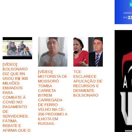
[VÍDEO]
BOLSONARO
[VÍDEO]
TCE
DIZ QUE RN
MOTORISTA DE
ESCLARECE
USOU R$ 900
MOSSORÓ
APLICAÇÃO DE
MILHÕES
TOMBA
RECURSOS E
ENVIADOS
CARRETA
DESMENTE
PARA
BITREM
BOLSONARO
COMBATE À
CARREGADA
COVID NO
DE FERRO
PAGAMENTO
VELHO NA CE-
DE
356 PRÓXIMO A
SERVIDORES;
ILHOTA EM
FÁTIMA
RUSSAS.
REBATE E
AFIRMA QUE O