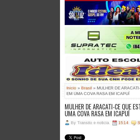
Jogue com responsabilidade. 18
Inicio
»
Brasil
» MULHER DE ARACATI
EM UMA COVA RASA EM ICAPUÍ
MULHER DE ARACATI-CE QUE E
UMA COVA RASA EM ICAPUÍ
By
Transito e noticia
15:14
S