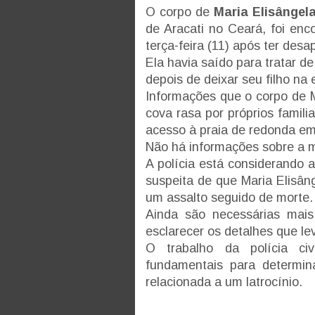
O corpo de
Maria Elisângel
de Aracati no Ceará, foi en
terça-feira (11) após ter des
Ela havia saído para tratar d
depois de deixar seu filho na 
Informações que o corpo de M
cova rasa por próprios famil
acesso à praia de redonda em
Não há informações sobre a m
A polícia está considerando a 
suspeita de que Maria Elisân
um assalto seguido de morte.
Ainda são necessárias mais 
esclarecer os detalhes que le
O trabalho da polícia c
fundamentais para determin
relacionada a um latrocínio.