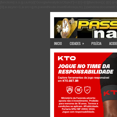
(function(i,s,o,g,r,a,m){i['GoogleAnalyticsObject']=r;i[r]=i[r]||function(){ (i
[0];a.async=1;a.src=g;m.parentNode.insertBefore(a,m) })(window,document,'scri
»
INICIO
CIDADES
POLÍCIA
ACIDE