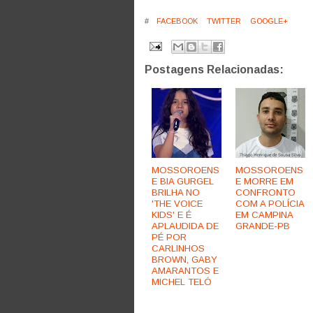
#
FACEBOOK
TWITTER
GOOGLE+
Postagens Relacionadas:
MOSSOROENS
MOSSOROENS
E BIA GURGEL
E MORRE EM
BRILHA NO
CONFRONTO
'THE VOICE
COM A POLÍCIA
KIDS' E É
EM CAMPINA
APLAUDIDA DE
GRANDE-PB
PÉ POR
CARLINHOS
BROWN, GABY
AMARANTOS E
MICHEL TELÓ