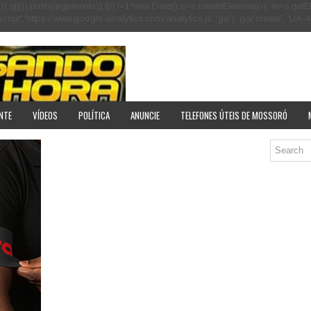
[r].q=i[r].q||[]).push(arguments)},i[r].l=1*new Date();a=s.createElement(o), m=s
pt','https://www.google-analytics.com/analytics.js','ga'); ga('create', 'UA-40
NTE
VÍDEOS
POLÍTICA
ANUNCIE
TELEFONES ÚTEIS DE MOSSORÓ