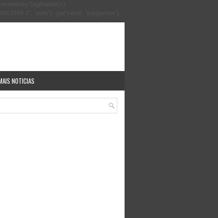
.getElementsByTagName(o)
913284-2', 'auto'); ga('send', 'pageview');
MAIS NOTICIAS