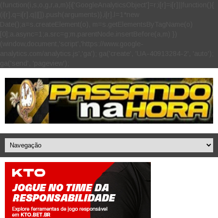
(function(i,s,o,g,r,a,m){i['GoogleAnalyticsObject']=r;i[r]=i[r]||function(){
(i[r].q=i[r].q||[]).push(arguments)},i[r].l=1*new
Date();a=s.createElement(o), m=s.getElementsByTagName(o)
[0];a.async=1;a.src=g;m.parentNode.insertBefore(a,m) })
(window,document,'script','https://www.google-
analytics.com/analytics.js','ga'); ga('create', 'UA-40913284-2', 'auto');
ga('send', 'pageview');