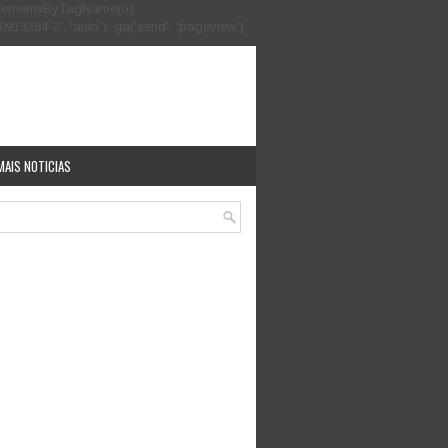
.getElementsByTagName(o)
913284-2', 'auto'); ga('send', 'pageview');
MAIS NOTICIAS