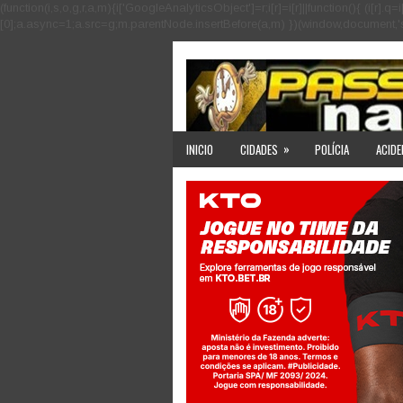
(function(i,s,o,g,r,a,m){i['GoogleAnalyticsObject']=r;i[r]=i[r]||function(){ (i
[0];a.async=1;a.src=g;m.parentNode.insertBefore(a,m) })(window,document,'scri
»
INICIO
CIDADES
POLÍCIA
ACIDE