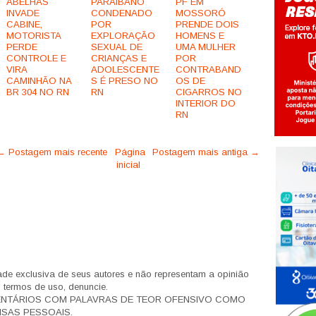
ABELHAS
PARAIBANO
PF EM
INVADE
CONDENADO
MOSSORÓ
CABINE,
POR
PRENDE DOIS
MOTORISTA
EXPLORAÇÃO
HOMENS E
PERDE
SEXUAL DE
UMA MULHER
CONTROLE E
CRIANÇAS E
POR
VIRA
ADOLESCENTE
CONTRABAND
CAMINHÃO NA
S É PRESO NO
OS DE
BR 304 NO RN
RN
CIGARROS NO
INTERIOR DO
RN
← Postagem mais recente
Página
Postagem mais antiga →
inicial
de exclusiva de seus autores e não representam a opinião
s termos de uso, denuncie.
ENTÁRIOS COM PALAVRAS DE TEOR OFENSIVO COMO
SAS PESSOAIS.