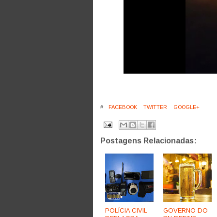
#
FACEBOOK
TWITTER
GOOGLE+
Postagens Relacionadas:
POLÍCIA CIVIL
GOVERNO DO