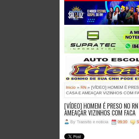
Jogue com responsabilidade. 18
Inicio
»
RN
» [VÍDEO] HOMEM É PRE
CASA E AMEAÇAR VIZINHOS COM F
[VÍDEO] HOMEM É PRESO NO RN
AMEAÇAR VIZINHOS COM FACA
By
Transito e noticia
09:30
S