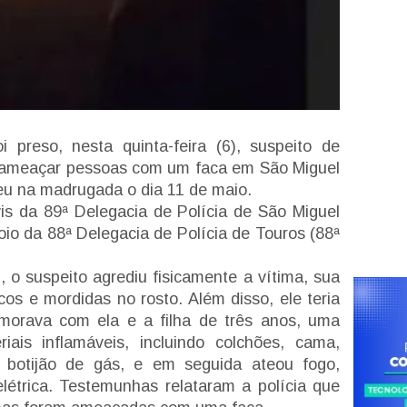
preso, nesta quinta-feira (6), suspeito de
 e ameaçar pessoas com um faca em São Miguel
eu na madrugada o dia 11 de maio.
civis da 89ª Delegacia de Polícia de São Miguel
io da 88ª Delegacia de Polícia de Touros (88ª
, o suspeito agrediu fisicamente a vítima, sua
cos e mordidas no rosto. Além disso, ele teria
 morava com ela e a filha de três anos, uma
ais inflamáveis, incluindo colchões, cama,
 botijão de gás, e em seguida ateou fogo,
létrica. Testemunhas relataram a polícia que