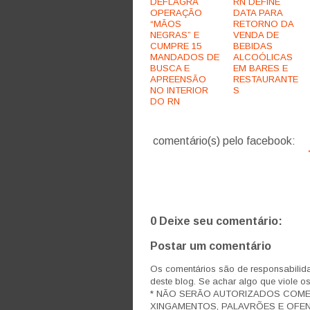
DEFLAGRA
RN DEFINE
OPERAÇÃO
DATA PARA
“MÃOS
RETORNO DA
NEGRAS” E
VENDA DE
CUMPRE 15
BEBIDAS
MANDADOS DE
ALCOÓLICAS
BUSCA E
EM BARES E
APREENSÃO
RESTAURANTE
NO INTERIOR
S
DO RN
comentário(s) pelo facebook:
0 Deixe seu comentário:
Postar um comentário
Os comentários são de responsabilida
deste blog. Se achar algo que viole o
* NÃO SERÃO AUTORIZADOS COM
XINGAMENTOS, PALAVRÕES E OFEN