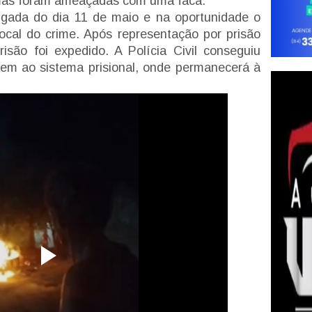
 mas foram ameaçadas com uma faca.
gada do dia 11 de maio e na oportunidade o
local do crime. Após representação por prisão
isão foi expedido. A Polícia Civil conseguiu
mem ao sistema prisional, onde permanecerá à