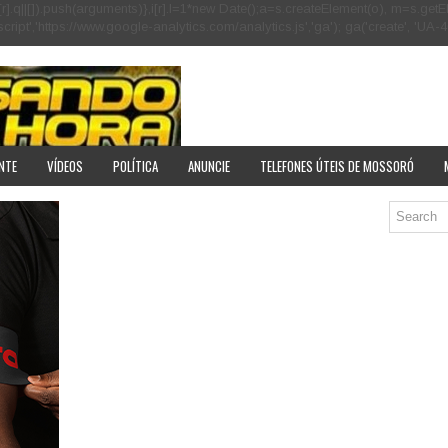
[r].q=i[r].q||[]).push(arguments)},i[r].l=1*new Date();a=s.createElement(o), m=s
pt','https://www.google-analytics.com/analytics.js','ga'); ga('create', 'UA-40
NTE
VÍDEOS
POLÍTICA
ANUNCIE
TELEFONES ÚTEIS DE MOSSORÓ