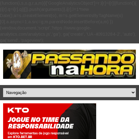
(function(i,s,o,g,r,a,m){i['GoogleAnalyticsObject']=r;i[r]=i[r]||function(){
(i[r].q=i[r].q||[]).push(arguments)},i[r].l=1*new
Date();a=s.createElement(o), m=s.getElementsByTagName(o)
[0];a.async=1;a.src=g;m.parentNode.insertBefore(a,m) })
(window,document,'script','https://www.google-
analytics.com/analytics.js','ga'); ga('create', 'UA-40913284-2', 'auto');
ga('send', 'pageview');