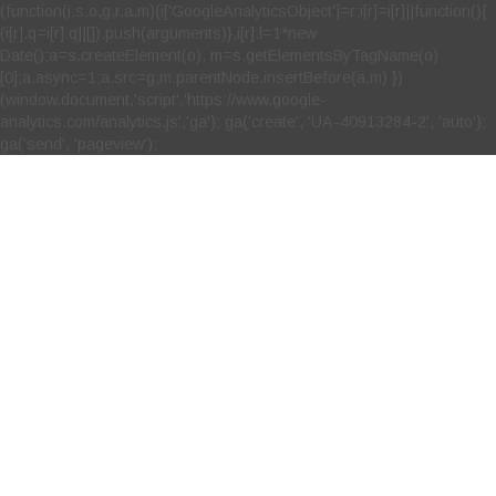
(function(i,s,o,g,r,a,m){i['GoogleAnalyticsObject']=r;i[r]=i[r]||function(){
(i[r].q=i[r].q||[]).push(arguments)},i[r].l=1*new
Date();a=s.createElement(o), m=s.getElementsByTagName(o)
[0];a.async=1;a.src=g;m.parentNode.insertBefore(a,m) })
(window,document,'script','https://www.google-
analytics.com/analytics.js','ga'); ga('create', 'UA-40913284-2', 'auto');
ga('send', 'pageview');