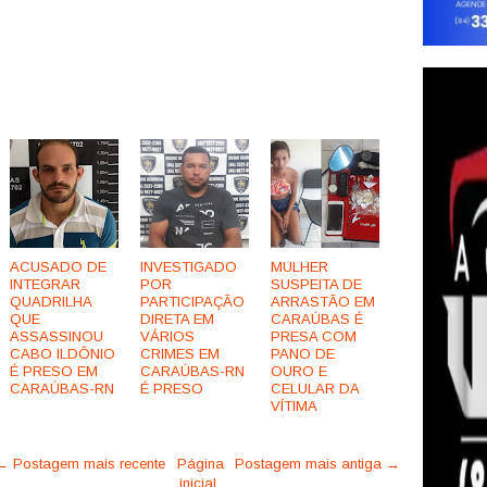
ACUSADO DE
INVESTIGADO
MULHER
INTEGRAR
POR
SUSPEITA DE
QUADRILHA
PARTICIPAÇÃO
ARRASTÃO EM
QUE
DIRETA EM
CARAÚBAS É
ASSASSINOU
VÁRIOS
PRESA COM
CABO ILDÔNIO
CRIMES EM
PANO DE
É PRESO EM
CARAÚBAS-RN
OURO E
CARAÚBAS-RN
É PRESO
CELULAR DA
VÍTIMA
← Postagem mais recente
Página
Postagem mais antiga →
inicial