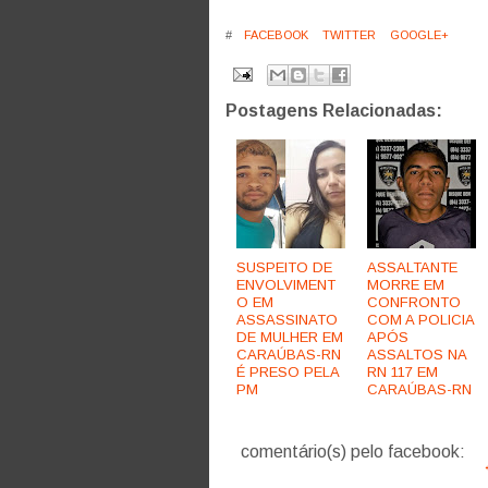
#
FACEBOOK
TWITTER
GOOGLE+
Postagens Relacionadas:
SUSPEITO DE
ASSALTANTE
ENVOLVIMENT
MORRE EM
O EM
CONFRONTO
ASSASSINATO
COM A POLICIA
DE MULHER EM
APÓS
CARAÚBAS-RN
ASSALTOS NA
É PRESO PELA
RN 117 EM
PM
CARAÚBAS-RN
comentário(s) pelo facebook: