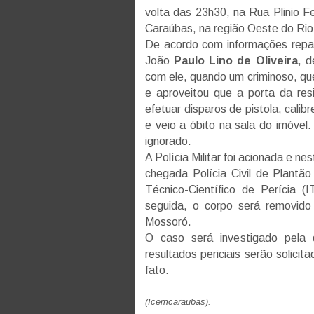
volta das 23h30, na Rua Plinio F
Caraúbas, na região Oeste do Rio
De acordo com informações repas
João
Paulo Lino de Oliveira
, 
com ele, quando um criminoso, qu
e aproveitou que a porta da res
efetuar disparos de pistola, calib
e veio a óbito na sala do imóvel.
ignorado.
A Polícia Militar foi acionada e n
chegada Polícia Civil de Plantã
Técnico-Científico de Perícia (
seguida, o corpo será removid
Mossoró.
O caso será investigado pela 
resultados periciais serão solicit
fato.
(Icemcaraubas).