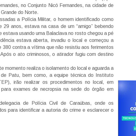
ernandes, no Conjunto Nicó Fernandes, na cidade de
 Grande do Norte.
sadas a Polícia Militar, o homem identificado como
de 29 anos, estava na casa de um “amigo” bebendo
e estava usando uma Balaclava no rosto chegou a pé
idência estava aberta, invadiu o local e começou a
re 380 contra a vítima que não resistiu aos ferimentos
 Após o ato criminosos, o atirador fugiu com destino
este momento realiza o isolamento do local e aguarda a
o de Patu, bem como, a equipe técnica do Instituto
ITEP), irão realizar os procedimentos no local, em
o para exames de necropsia na sede do órgão em
delegacia de Polícia Civil de Caraúbas, onde os
ados para identificar a autoria do crime e esclarecer o