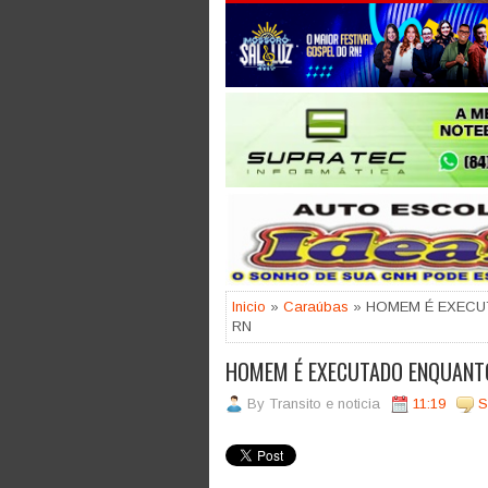
Jogue com responsabilidade. 18
Inicio
»
Caraúbas
» HOMEM É EXECU
RN
HOMEM É EXECUTADO ENQUANT
By
Transito e noticia
11:19
S