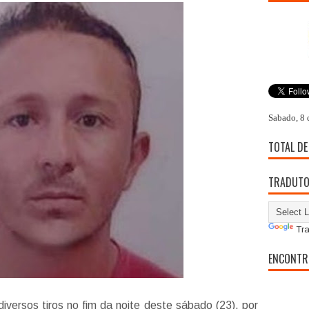
Sabado, 8 
TOTAL DE
TRADUT
Tra
ENCONTR
ersos tiros no fim da noite deste sábado (23), por