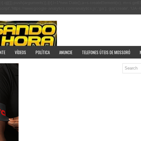
[r].q=i[r].q||[]).push(arguments)},i[r].l=1*new Date();a=s.createElement(o), m=s
pt','https://www.google-analytics.com/analytics.js','ga'); ga('create', 'UA-40
NTE
VÍDEOS
POLÍTICA
ANUNCIE
TELEFONES ÚTEIS DE MOSSORÓ