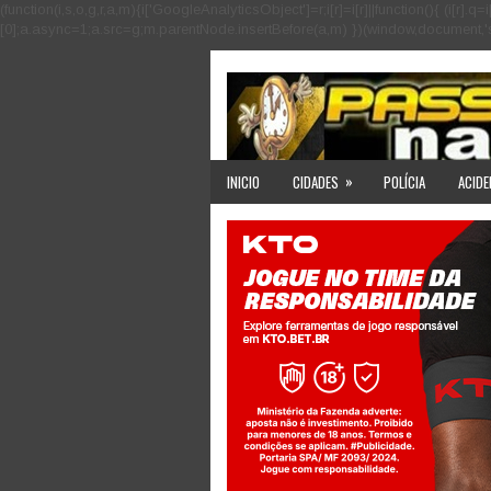
(function(i,s,o,g,r,a,m){i['GoogleAnalyticsObject']=r;i[r]=i[r]||function(){ (i
[0];a.async=1;a.src=g;m.parentNode.insertBefore(a,m) })(window,document,'scri
»
INICIO
CIDADES
POLÍCIA
ACIDE