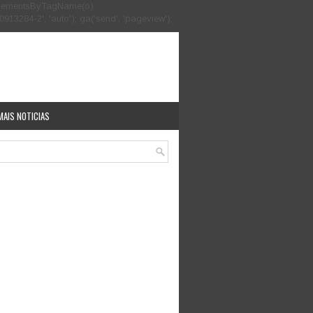
.getElementsByTagName(o)
913284-2', 'auto'); ga('send', 'pageview');
MAIS NOTICIAS