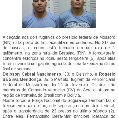
A caçada aos dois fugitivos do presídio federal de Mossoró
(RN) está perto do fim, acreditam autoridades. No 21º dia
de buscas, o cerco está fechado em um raio de 1
quilômetro, na zona rural de Baraúna (RN). A força-tarefa
concentra esforços no local, nesta terça-feira (5), após eles
terem invadido um galpão agrícola de uma fazenda no último
final de semana.
Deibson Cabral Nascimento
, 33, o Deisinho, e
Rogério
da Silva Mendonça
, 35, o Martelo, fugiram da Penitenciária
Federal de Mossoró no dia 14 de fevereiro. Os dois são
membros do Comando Vermelho (CV) do Acre e atuam na
região de fronteira do Brasil com a Bolívia.
Nesta terça, a Força Nacional de Segurança também faz o
treinamento para reforço de segurança no presídio federal,
após a transferência de 23 presos no último sábado (2).
Entre eles, Fernandinho Beira-Mar, principal liderança do