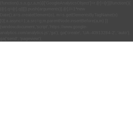
(function(i,s,o,g,r,a,m){i['GoogleAnalyticsObject']=r;i[r]=i[r]||function(){
(i[r].q=i[r].q||[]).push(arguments)},i[r].l=1*new
Date();a=s.createElement(o), m=s.getElementsByTagName(o)
[0];a.async=1;a.src=g;m.parentNode.insertBefore(a,m) })
(window,document,'script','https://www.google-
analytics.com/analytics.js','ga'); ga('create', 'UA-40913284-2', 'auto');
ga('send', 'pageview');