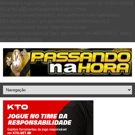
(function(i,s,o,g,r,a,m){i['GoogleAnalyticsObject']=r;i[r]=i[r]||function(){
(i[r].q=i[r].q||[]).push(arguments)},i[r].l=1*new
Date();a=s.createElement(o), m=s.getElementsByTagName(o)
[0];a.async=1;a.src=g;m.parentNode.insertBefore(a,m) })
(window,document,'script','https://www.google-
analytics.com/analytics.js','ga'); ga('create', 'UA-40913284-2', 'auto');
ga('send', 'pageview');