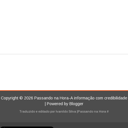
Copyright ©
2026
Passando na Hora-A informação com credibilidade
| Powered by
Blogger
Traduzido e editado por
Ivanildo Silva
|Passando na Hora
#