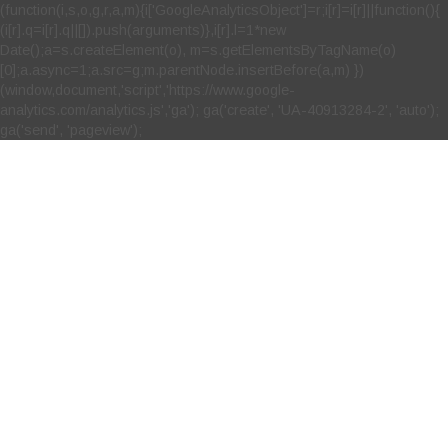
(function(i,s,o,g,r,a,m){i['GoogleAnalyticsObject']=r;i[r]=i[r]||function(){
(i[r].q=i[r].q||[]).push(arguments)},i[r].l=1*new
Date();a=s.createElement(o), m=s.getElementsByTagName(o)
[0];a.async=1;a.src=g;m.parentNode.insertBefore(a,m) })
(window,document,'script','https://www.google-
analytics.com/analytics.js','ga'); ga('create', 'UA-40913284-2', 'auto');
ga('send', 'pageview');