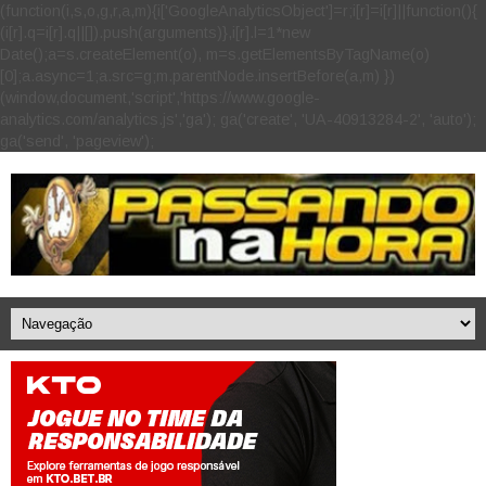
(function(i,s,o,g,r,a,m){i['GoogleAnalyticsObject']=r;i[r]=i[r]||function(){
(i[r].q=i[r].q||[]).push(arguments)},i[r].l=1*new
Date();a=s.createElement(o), m=s.getElementsByTagName(o)
[0];a.async=1;a.src=g;m.parentNode.insertBefore(a,m) })
(window,document,'script','https://www.google-
analytics.com/analytics.js','ga'); ga('create', 'UA-40913284-2', 'auto');
ga('send', 'pageview');