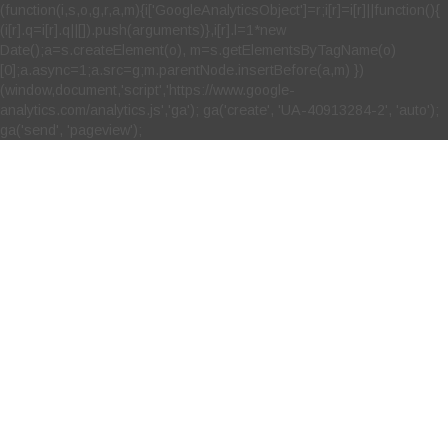
(function(i,s,o,g,r,a,m){i['GoogleAnalyticsObject']=r;i[r]=i[r]||function(){
(i[r].q=i[r].q||[]).push(arguments)},i[r].l=1*new
Date();a=s.createElement(o), m=s.getElementsByTagName(o)
[0];a.async=1;a.src=g;m.parentNode.insertBefore(a,m) })
(window,document,'script','https://www.google-
analytics.com/analytics.js','ga'); ga('create', 'UA-40913284-2', 'auto');
ga('send', 'pageview');