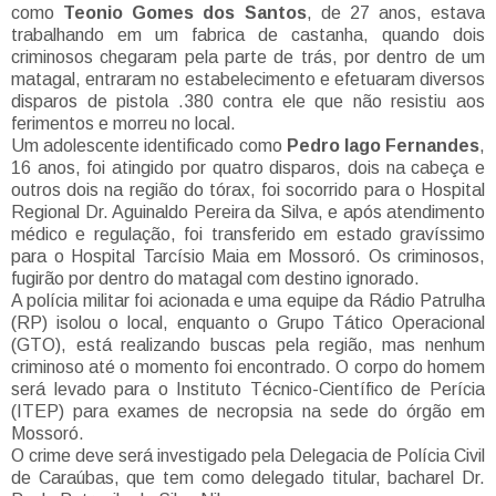
como
Teonio Gomes dos Santos
, de 27 anos, estava
trabalhando em um fabrica de castanha, quando dois
criminosos chegaram pela parte de trás, por dentro de um
matagal, entraram no estabelecimento e efetuaram diversos
disparos de pistola .380 contra ele que não resistiu aos
ferimentos e morreu no local.
Um adolescente identificado como
Pedro Iago Fernandes
,
16 anos, foi atingido por quatro disparos, dois na cabeça e
outros dois na região do tórax, foi socorrido para o Hospital
Regional Dr. Aguinaldo Pereira da Silva, e após atendimento
médico e regulação, foi transferido em estado gravíssimo
para o Hospital Tarcísio Maia em Mossoró. Os criminosos,
fugirão por dentro do matagal com destino ignorado.
A polícia militar foi acionada e uma equipe da Rádio Patrulha
(RP) isolou o local, enquanto o Grupo Tático Operacional
(GTO), está realizando buscas pela região, mas nenhum
criminoso até o momento foi encontrado. O corpo do homem
será levado para o Instituto Técnico-Científico de Perícia
(ITEP) para exames de necropsia na sede do órgão em
Mossoró.
O crime deve será investigado pela Delegacia de Polícia Civil
de Caraúbas, que tem como delegado titular, bacharel Dr.