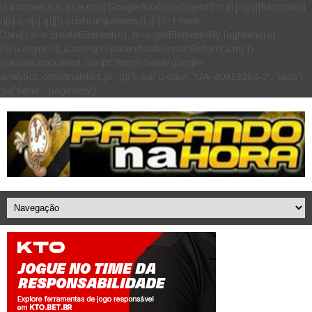
(function(i,s,o,g,r,a,m){i['GoogleAnalyticsObject']=r;i[r]=i[r]||function(){
(i[r].q=i[r].q||[]).push(arguments)},i[r].l=1*new
Date();a=s.createElement(o), m=s.getElementsByTagName(o)
[0];a.async=1;a.src=g;m.parentNode.insertBefore(a,m) })
(window,document,'script','https://www.google-
analytics.com/analytics.js','ga'); ga('create', 'UA-40913284-2', 'auto');
ga('send', 'pageview');