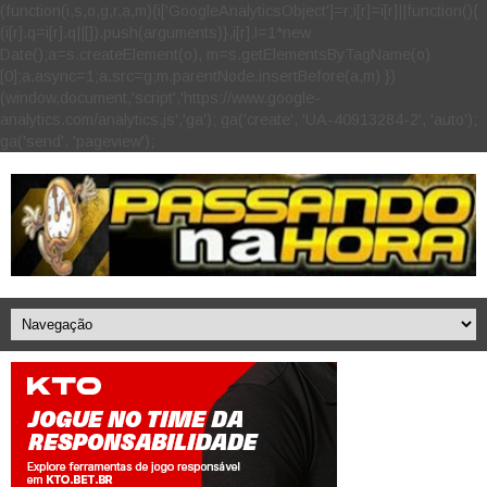
(function(i,s,o,g,r,a,m){i['GoogleAnalyticsObject']=r;i[r]=i[r]||function(){
(i[r].q=i[r].q||[]).push(arguments)},i[r].l=1*new
Date();a=s.createElement(o), m=s.getElementsByTagName(o)
[0];a.async=1;a.src=g;m.parentNode.insertBefore(a,m) })
(window,document,'script','https://www.google-
analytics.com/analytics.js','ga'); ga('create', 'UA-40913284-2', 'auto');
ga('send', 'pageview');