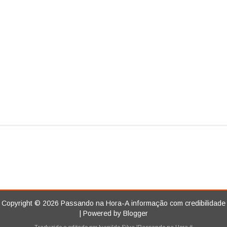
Copyright ©
2026
Passando na Hora-A informação com credibilidade
| Powered by
Blogger
Traduzido e editado por
Ivanildo Silva
|Passando na Hora
#