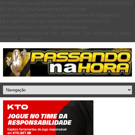
(function(i,s,o,g,r,a,m){i['GoogleAnalyticsObject']=r;i[r]=i[r]||function(){
(i[r].q=i[r].q||[]).push(arguments)},i[r].l=1*new
Date();a=s.createElement(o), m=s.getElementsByTagName(o)
[0];a.async=1;a.src=g;m.parentNode.insertBefore(a,m) })
(window,document,'script','https://www.google-
analytics.com/analytics.js','ga'); ga('create', 'UA-40913284-2', 'auto');
ga('send', 'pageview');