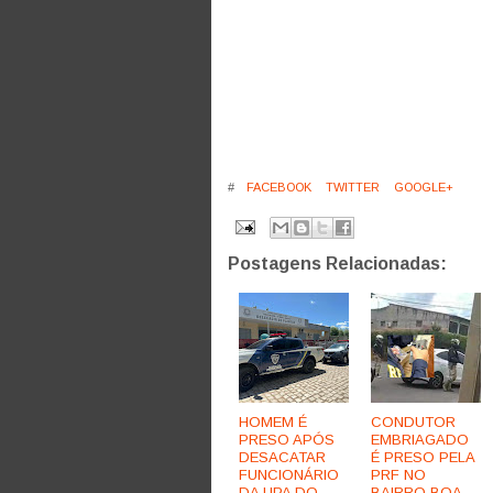
#
FACEBOOK
TWITTER
GOOGLE+
Postagens Relacionadas:
HOMEM É
CONDUTOR
PRESO APÓS
EMBRIAGADO
DESACATAR
É PRESO PELA
FUNCIONÁRIO
PRF NO
DA UPA DO
BAIRRO BOA