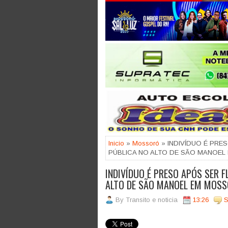
Jogue com responsabilidade. 18
Inicio
»
Mossoró
» INDIVÍDUO É PR
PÚBLICA NO ALTO DE SÃO MANOE
INDIVÍDUO É PRESO APÓS SER 
ALTO DE SÃO MANOEL EM MOS
By
Transito e noticia
13:26
S