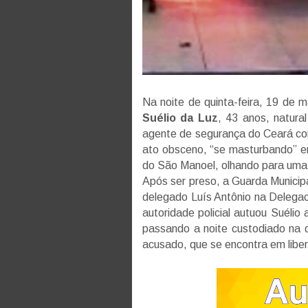
Na noite de quinta-feira, 19 de 
Suélio da Luz
, 43 anos, natura
agente de segurança do Ceará co
ato obsceno, “se masturbando” e
do São Manoel, olhando para uma j
Após ser preso, a Guarda Municip
delegado Luís Antônio na Delegacia
autoridade policial autuou Suéli
passando a noite custodiado na d
acusado, que se encontra em libe