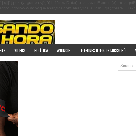
[r].q=i[r].q||[]).push(arguments)},i[r].l=1*new Date();a=s.createElement(o), m=s
pt','https://www.google-analytics.com/analytics.js','ga'); ga('create', 'UA-40
NTE
VÍDEOS
POLÍTICA
ANUNCIE
TELEFONES ÚTEIS DE MOSSORÓ