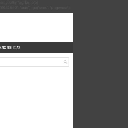
.getElementsByTagName(o)
913284-2', 'auto'); ga('send', 'pageview');
MAIS NOTICIAS