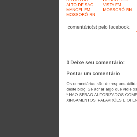
ALTO DE SÃO
VISTA EM
MANOEL EM
MOSSORÓ-RN
MOSSORÓ-RN
comentário(s) pelo facebook:
0 Deixe seu comentário:
Postar um comentário
Os comentários são de responsabilida
deste blog. Se achar algo que viole o
* NÃO SERÃO AUTORIZADOS COM
XINGAMENTOS, PALAVRÕES E OFEN