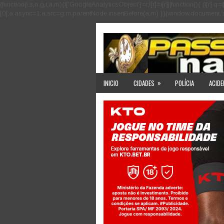
(function(i,s,o,g,r,a,m){i['GoogleAnalyticsObject']=r;i[r]=i[r]||function(){ (i
[0];a.async=1;a.src=g;m.parentNode.insertBefore(a,m) })(window,document,'scri
»
INICIO
CIDADES
POLÍCIA
ACIDE