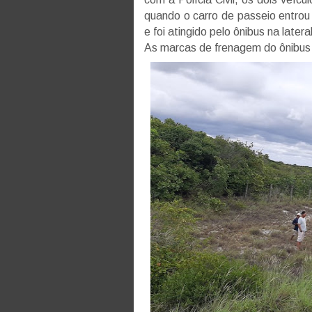
quando o carro de passeio entrou
e foi atingido pelo ônibus na lateral
As marcas de frenagem do ônibus 