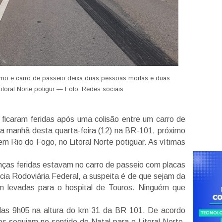
smo e carro de passeio deixa duas pessoas mortas e duas
Litoral Norte potigur — Foto: Redes sociais
ficaram feridas após uma colisão entre um carro de
na manhã desta quarta-feira (12) na BR-101, próximo
em Rio do Fogo, no Litoral Norte potiguar. As vítimas
anças feridas estavam no carro de passeio com placas
cia Rodoviária Federal, a suspeita é de que sejam da
am levadas para o hospital de Touros. Ninguém que
 das 9h05 na altura do km 31 da BR 101. De acordo
los seguiam no sentido de Natal para o Litoral Norte,