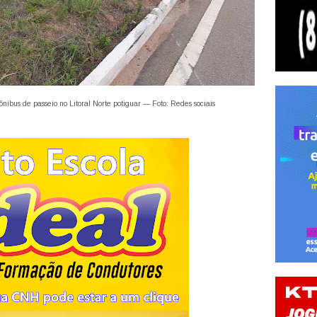
nibus de passeio no Litoral Norte potiguar — Foto: Redes sociais