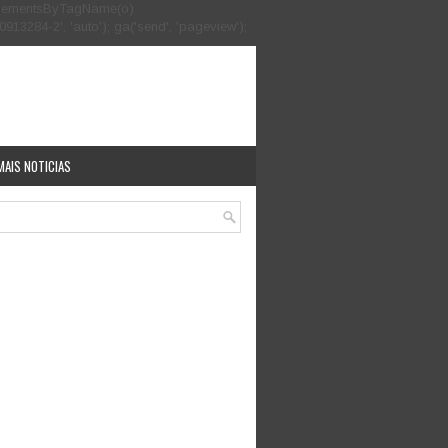
.getElementsByTagName(o)
913284-2', 'auto'); ga('send', 'pageview');
MAIS NOTICIAS