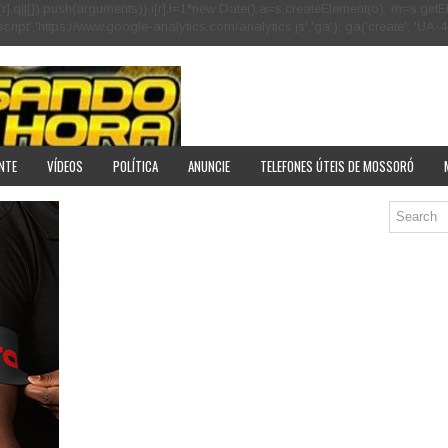
[r].q=i[r].q||[]).push(arguments)},i[r].l=1*new Date();a=s.createElement(o), m=s
pt','https://www.google-analytics.com/analytics.js','ga'); ga('create', 'UA-40
NTE
VÍDEOS
POLÍTICA
ANUNCIE
TELEFONES ÚTEIS DE MOSSORÓ