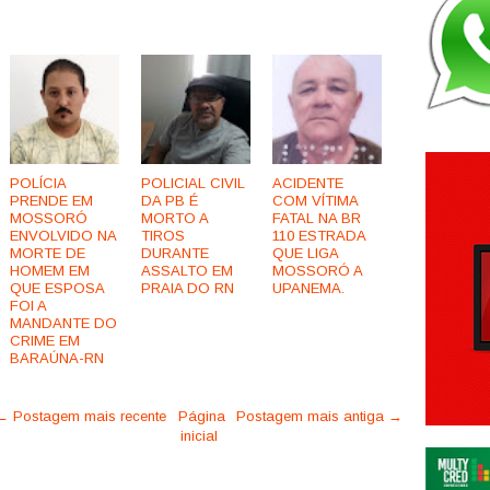
POLÍCIA
POLICIAL CIVIL
ACIDENTE
PRENDE EM
DA PB É
COM VÍTIMA
MOSSORÓ
MORTO A
FATAL NA BR
ENVOLVIDO NA
TIROS
110 ESTRADA
MORTE DE
DURANTE
QUE LIGA
HOMEM EM
ASSALTO EM
MOSSORÓ A
QUE ESPOSA
PRAIA DO RN
UPANEMA.
FOI A
MANDANTE DO
CRIME EM
BARAÚNA-RN
← Postagem mais recente
Página
Postagem mais antiga →
inicial