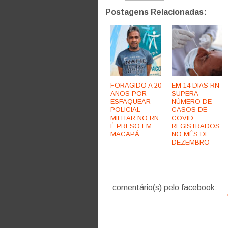
Postagens Relacionadas:
FORAGIDO A 20
EM 14 DIAS RN
ANOS POR
SUPERA
ESFAQUEAR
NÚMERO DE
POLICIAL
CASOS DE
MILITAR NO RN
COVID
É PRESO EM
REGISTRADOS
MACAPÁ
NO MÊS DE
DEZEMBRO
comentário(s) pelo facebook: