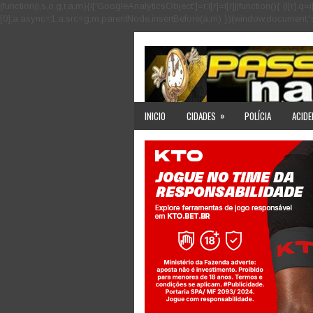
(function(i,s,o,g,r,a,m){i['GoogleAnalyticsObject']=r;i[r]=i[r]||function(){ (i
[0];a.async=1;a.src=g;m.parentNode.insertBefore(a,m) })(window,document,'scri
»
INICIO
CIDADES
POLÍCIA
ACIDE