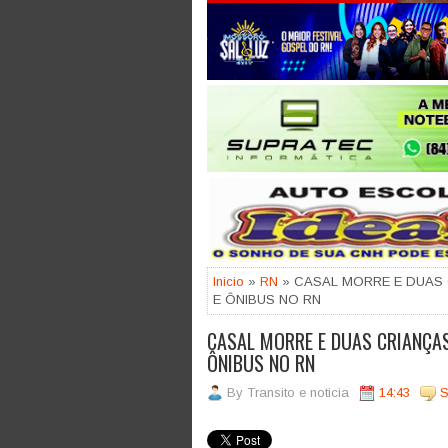
Jogue com responsabilidade. 18
Inicio
»
RN
» CASAL MORRE E DUAS 
E ÔNIBUS NO RN
CASAL MORRE E DUAS CRIANÇAS
ÔNIBUS NO RN
By
Transito e noticia
14:43
S