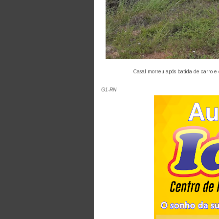
Casal morreu após batida de carro e ô
G1-RN