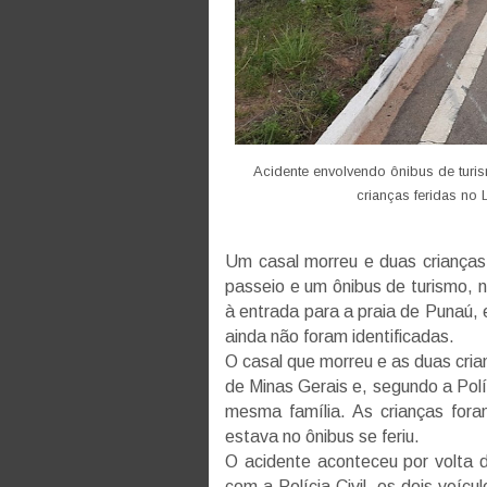
Acidente envolvendo ônibus de turi
crianças feridas no 
Um casal morreu e duas crianças 
passeio e um ônibus de turismo, 
à entrada para a praia de Punaú, 
ainda não foram identificadas.
O casal que morreu e as duas cri
de Minas Gerais e, segundo a Polí
mesma família. As crianças for
estava no ônibus se feriu.
O acidente aconteceu por volta
com a Polícia Civil, os dois veícu