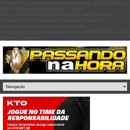
(function(i,s,o,g,r,a,m){i['GoogleAnalyticsObject']=r;i[r]=i[r]||function(){
(i[r].q=i[r].q||[]).push(arguments)},i[r].l=1*new
Date();a=s.createElement(o), m=s.getElementsByTagName(o)
[0];a.async=1;a.src=g;m.parentNode.insertBefore(a,m) })
(window,document,'script','https://www.google-
analytics.com/analytics.js','ga'); ga('create', 'UA-40913284-2', 'auto');
ga('send', 'pageview');