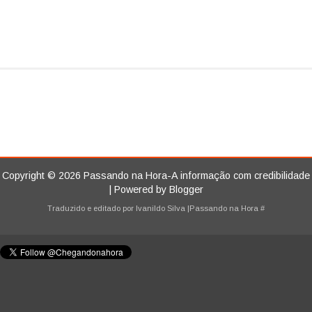
Copyright ©
2026
Passando na Hora-A informação com credibilidade
| Powered by
Blogger
Traduzido e editado por
Ivanildo Silva
|Passando na Hora
#