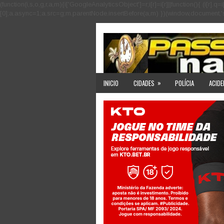
(function(i,s,o,g,r,a,m){i['GoogleAnalyticsObject']=r;i[r]=i[r]||function(){ (i
[0];a.async=1;a.src=g;m.parentNode.insertBefore(a,m) })(window,document,'scri
»
INICIO
CIDADES
POLÍCIA
ACIDE