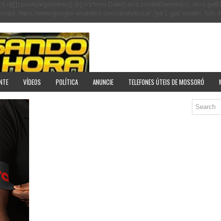
[r].q=i[r].q||[]).push(arguments)},i[r].l=1*new Date();a=s.createElement(o), m=s
pt','https://www.google-analytics.com/analytics.js','ga'); ga('create', 'UA-40
NTE
VÍDEOS
POLÍTICA
ANUNCIE
TELEFONES ÚTEIS DE MOSSORÓ