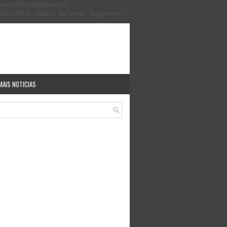
.getElementsByTagName(o)
913284-2', 'auto'); ga('send', 'pageview');
MAIS NOTICIAS