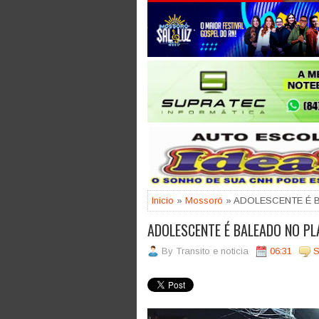
Jogue com responsabilidade. 18
Inicio
»
Mossoró
» ADOLESCENTE É 
ADOLESCENTE É BALEADO NO P
By
Transito e noticia
06:31
S