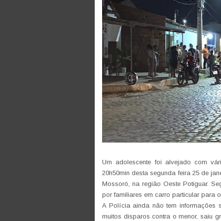
Um adolescente foi alvejado com vári
20h50min desta segunda feira 25 de jan
Mossoró, na região Oeste Potiguar. Se
por familiares em carro particular para 
A Polícia ainda não tem informações 
muitos disparos contra o menor, saiu g