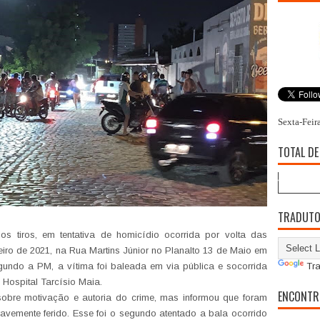
Sexta-Feir
TOTAL DE
TRADUT
os tiros, em tentativa de homicídio ocorrida por volta das
eiro de 2021, na Rua Martins Júnior no Planalto 13 de Maio em
gundo a PM, a vítima foi baleada em via pública e socorrida
Tra
o Hospital Tarcísio Maia.
ENCONTR
sobre motivação e autoria do crime, mas informou que foram
ravemente ferido. Esse foi o segundo atentado a bala ocorrido