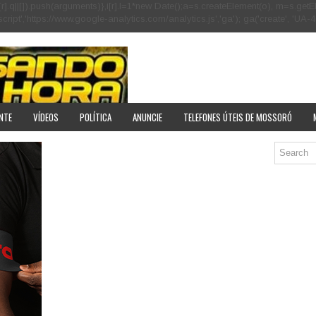
[r].q=i[r].q||[]).push(arguments)},i[r].l=1*new Date();a=s.createElement(o), m=s
pt','https://www.google-analytics.com/analytics.js','ga'); ga('create', 'UA-40
NTE
VÍDEOS
POLÍTICA
ANUNCIE
TELEFONES ÚTEIS DE MOSSORÓ