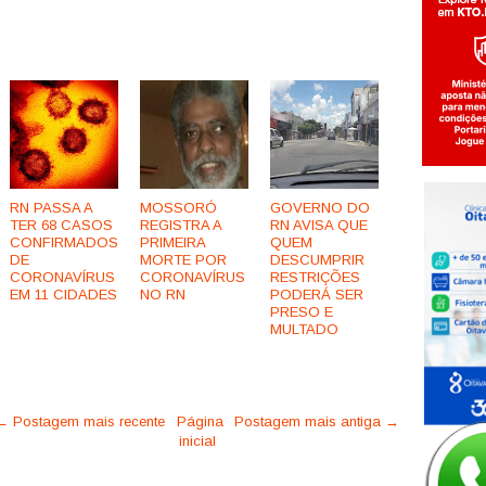
RN PASSA A
MOSSORÓ
GOVERNO DO
TER 68 CASOS
REGISTRA A
RN AVISA QUE
CONFIRMADOS
PRIMEIRA
QUEM
DE
MORTE POR
DESCUMPRIR
CORONAVÍRUS
CORONAVÍRUS
RESTRIÇÕES
EM 11 CIDADES
NO RN
PODERÁ SER
PRESO E
MULTADO
← Postagem mais recente
Página
Postagem mais antiga →
inicial