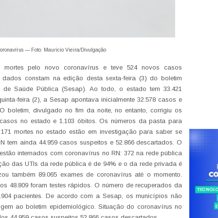
coronavírus — Foto: Mauricio Vieira/Divulgação
8 mortes pelo novo coronavírus e teve 524 novos casos
 dados constam na edição desta sexta-feira (3) do boletim
l de Saúde Pública (Sesap). Ao todo, o estado tem 33.421
uinta-feira (2), a Sesap apontava inicialmente 32.578 casos e
 boletim, divulgado no fim da noite, no entanto, corrigiu os
 casos no estado e 1.103 óbitos. Os números da pasta para
s 171 mortes no estado estão em investigação para saber se
N tem ainda 44.959 casos suspeitos e 52.866 descartados. O
 estão internados com coronavírus no RN: 372 na rede pública
ção das UTIs da rede pública é de 94% e o da rede privada é
izou também 89.065 exames de coronavírus até o momento.
os 48.809 foram testes rápidos. O número de recuperados da
.904 pacientes. De acordo com a Sesap, os municípios não
igem ao boletim epidemiológico. Situação do coronavírus no
dos 44.959 casos suspeitos 52.866 casos descartados