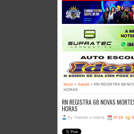
Jogue com responsabilidade. 18
Inicio
»
Saúde
» RN REGISTRA 68 NO
HORAS
RN REGISTRA 68 NOVAS MORTES
HORAS
By
Transito e noticia
07:18
S