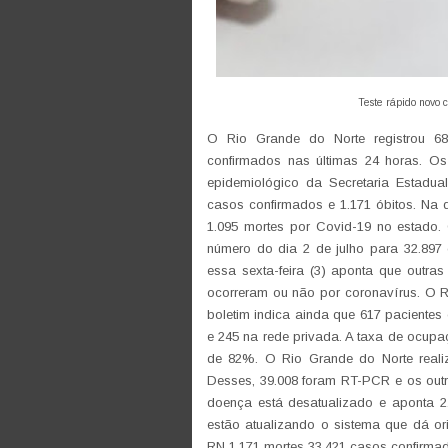
Teste rápido novo 
O Rio Grande do Norte registrou 6
confirmados nas últimas 24 horas. Os
epidemiológico da Secretaria Estadua
casos confirmados e 1.171 óbitos. Na q
1.095 mortes por Covid-19 no estado. O
número do dia 2 de julho para 32.897
essa sexta-feira (3) aponta que outra
ocorreram ou não por coronavírus. O R
boletim indica ainda que 617 pacientes
e 245 na rede privada. A taxa de ocupa
de 82%. O Rio Grande do Norte real
Desses, 39.008 foram RT-PCR e os outr
doença está desatualizado e aponta 2
estão atualizando o sistema que dá or
RN 1.171 mortes 33.421 casos confirma