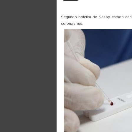
Segundo boletim da Sesap estado conta
coronavírus.