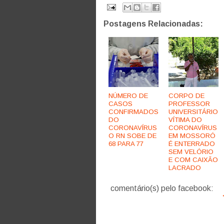
Postagens Relacionadas:
NÚMERO DE
CORPO DE
CASOS
PROFESSOR
CONFIRMADOS
UNIVERSITÁRIO
DO
VÍTIMA DO
CORONAVÍRUS
CORONAVÍRUS
O RN SOBE DE
EM MOSSORÓ
68 PARA 77
É ENTERRADO
SEM VELÓRIO
E COM CAIXÃO
LACRADO
comentário(s) pelo facebook: