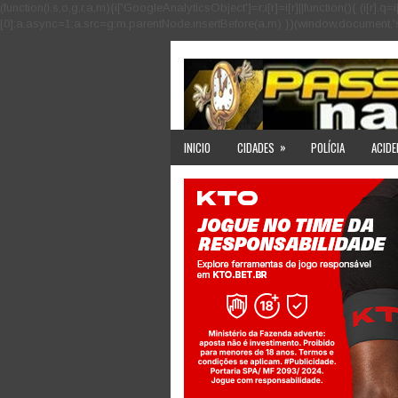
(function(i,s,o,g,r,a,m){i['GoogleAnalyticsObject']=r;i[r]=i[r]||function(){ (i
[0];a.async=1;a.src=g;m.parentNode.insertBefore(a,m) })(window,document,'scri
»
INICIO
CIDADES
POLÍCIA
ACIDE