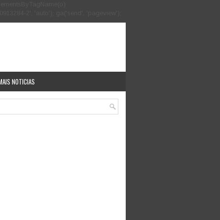
.getElementsByTagName(o)
913284-2', 'auto'); ga('send', 'pageview');
MAIS NOTICIAS