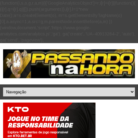
(function(i,s,o,g,r,a,m){i['GoogleAnalyticsObject']=r;i[r]=i[r]||function(){
(i[r].q=i[r].q||[]).push(arguments)},i[r].l=1*new
Date();a=s.createElement(o), m=s.getElementsByTagName(o)
[0];a.async=1;a.src=g;m.parentNode.insertBefore(a,m) })
(window,document,'script','https://www.google-
analytics.com/analytics.js','ga'); ga('create', 'UA-40913284-2', 'auto');
ga('send', 'pageview');