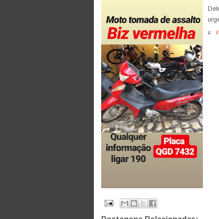
Del
urge
#
F