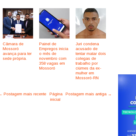
Câmara de
Painel de
Juri condena
Mossoró
Empregos inicia
acusado de
avança para ter
o mês de
tentar matar dois
sede própria.
novembro com
colegas de
358 vagas em
trabalho por
Mossoró
ciúmes da ex-
mulher em
Mossoró-RN
← Postagem mais recente
Página
Postagem mais antiga →
inicial