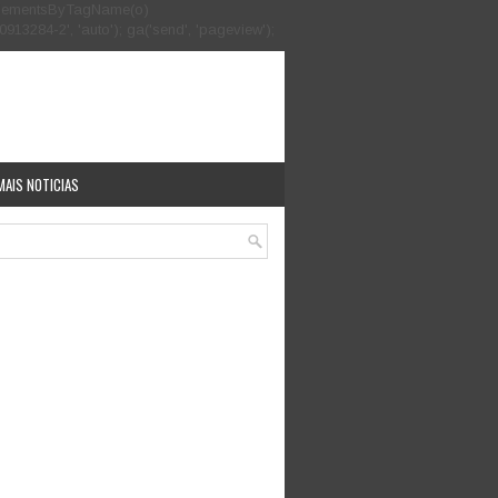
.getElementsByTagName(o)
913284-2', 'auto'); ga('send', 'pageview');
MAIS NOTICIAS