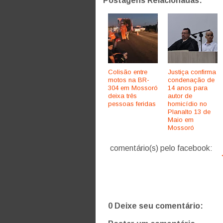
Postagens Relacionadas:
Colisão entre
Justiça confirma
motos na BR-
condenação de
304 em Mossoró
14 anos para
deixa três
autor de
pessoas feridas
homicídio no
Planalto 13 de
Maio em
Mossoró
comentário(s) pelo facebook:
0 Deixe seu comentário: