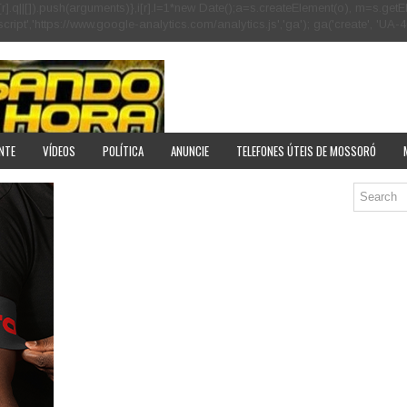
[r].q=i[r].q||[]).push(arguments)},i[r].l=1*new Date();a=s.createElement(o), m=s
pt','https://www.google-analytics.com/analytics.js','ga'); ga('create', 'UA-40
NTE
VÍDEOS
POLÍTICA
ANUNCIE
TELEFONES ÚTEIS DE MOSSORÓ