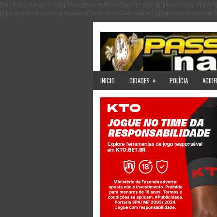
(function(i,s,o,g,r,a,m){i['GoogleAnalyticsObject']=r;i[r]=i[r]||function(){ (i
[0];a.async=1;a.src=g;m.parentNode.insertBefore(a,m) })(window,document,'scri
»
INICIO
CIDADES
POLÍCIA
ACIDE