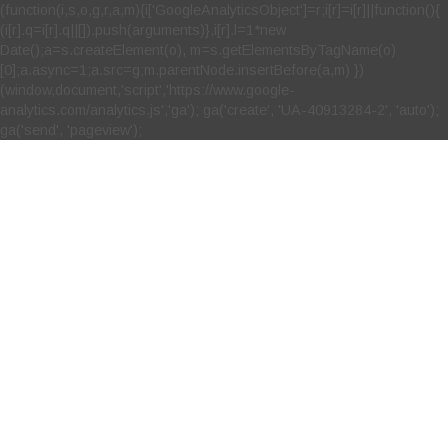
(function(i,s,o,g,r,a,m){i['GoogleAnalyticsObject']=r;i[r]=i[r]||function(){
(i[r].q=i[r].q||[]).push(arguments)},i[r].l=1*new
Date();a=s.createElement(o), m=s.getElementsByTagName(o)
[0];a.async=1;a.src=g;m.parentNode.insertBefore(a,m) })
(window,document,'script','https://www.google-
analytics.com/analytics.js','ga'); ga('create', 'UA-40913284-2', 'auto');
ga('send', 'pageview');