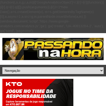
(function(i,s,o,g,r,a,m){i['GoogleAnalyticsObject']=r;i[r]=i[r]||function(){
(i[r].q=i[r].q||[]).push(arguments)},i[r].l=1*new
Date();a=s.createElement(o), m=s.getElementsByTagName(o)
[0];a.async=1;a.src=g;m.parentNode.insertBefore(a,m) })
(window,document,'script','https://www.google-
analytics.com/analytics.js','ga'); ga('create', 'UA-40913284-2', 'auto');
ga('send', 'pageview');