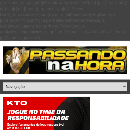
(function(i,s,o,g,r,a,m){i['GoogleAnalyticsObject']=r;i[r]=i[r]||function(){
(i[r].q=i[r].q||[]).push(arguments)},i[r].l=1*new
Date();a=s.createElement(o), m=s.getElementsByTagName(o)
[0];a.async=1;a.src=g;m.parentNode.insertBefore(a,m) })
(window,document,'script','https://www.google-
analytics.com/analytics.js','ga'); ga('create', 'UA-40913284-2', 'auto');
ga('send', 'pageview');