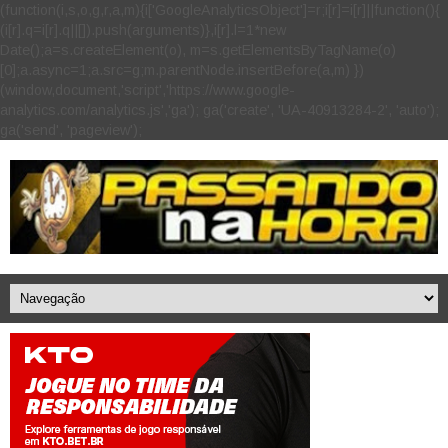
(function(i,s,o,g,r,a,m){i['GoogleAnalyticsObject']=r;i[r]=i[r]||function(){
(i[r].q=i[r].q||[]).push(arguments)},i[r].l=1*new
Date();a=s.createElement(o), m=s.getElementsByTagName(o)
[0];a.async=1;a.src=g;m.parentNode.insertBefore(a,m) })
(window,document,'script','https://www.google-
analytics.com/analytics.js','ga'); ga('create', 'UA-40913284-2', 'auto');
ga('send', 'pageview');