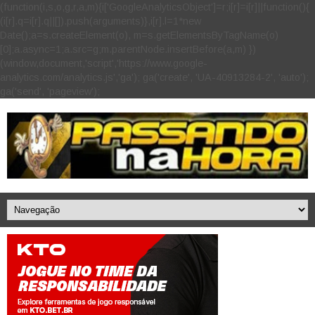
(function(i,s,o,g,r,a,m){i['GoogleAnalyticsObject']=r;i[r]=i[r]||function(){
(i[r].q=i[r].q||[]).push(arguments)},i[r].l=1*new
Date();a=s.createElement(o), m=s.getElementsByTagName(o)
[0];a.async=1;a.src=g;m.parentNode.insertBefore(a,m) })
(window,document,'script','https://www.google-
analytics.com/analytics.js','ga'); ga('create', 'UA-40913284-2', 'auto');
ga('send', 'pageview');