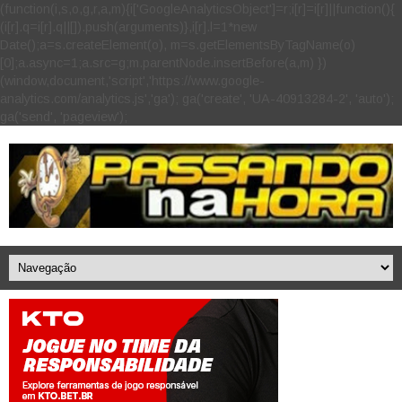
(function(i,s,o,g,r,a,m){i['GoogleAnalyticsObject']=r;i[r]=i[r]||function(){
(i[r].q=i[r].q||[]).push(arguments)},i[r].l=1*new
Date();a=s.createElement(o), m=s.getElementsByTagName(o)
[0];a.async=1;a.src=g;m.parentNode.insertBefore(a,m) })
(window,document,'script','https://www.google-
analytics.com/analytics.js','ga'); ga('create', 'UA-40913284-2', 'auto');
ga('send', 'pageview');