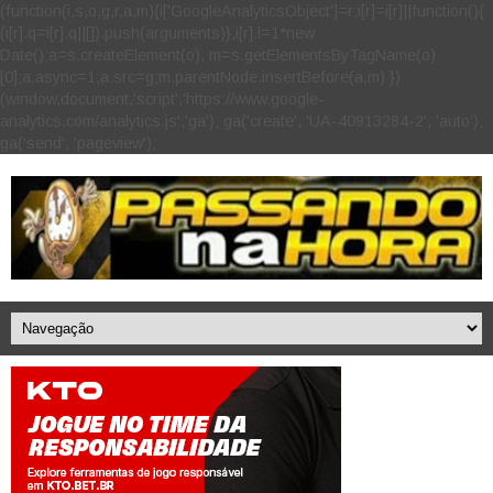
(function(i,s,o,g,r,a,m){i['GoogleAnalyticsObject']=r;i[r]=i[r]||function(){
(i[r].q=i[r].q||[]).push(arguments)},i[r].l=1*new
Date();a=s.createElement(o), m=s.getElementsByTagName(o)
[0];a.async=1;a.src=g;m.parentNode.insertBefore(a,m) })
(window,document,'script','https://www.google-
analytics.com/analytics.js','ga'); ga('create', 'UA-40913284-2', 'auto');
ga('send', 'pageview');