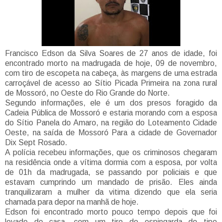
Francisco Edson da Silva Soares de 27 anos de idade, foi
encontrado morto na madrugada de hoje, 09 de novembro,
com tiro de escopeta na cabeça, às margens de uma estrada
carroçável de acesso ao Sítio Picada Primeira na zona rural
de Mossoró, no Oeste do Rio Grande do Norte.
Segundo informações, ele é um dos presos foragido da
Cadeia Pública de Mossoró e estaria morando com a esposa
do Sítio Panela do Amaro, na região do Loteamento Cidade
Oeste, na saída de Mossoró Para a cidade de Governador
Dix Sept Rosado.
A polícia recebeu informações, que os criminosos chegaram
na residência onde a vítima dormia com a esposa, por volta
de 01h da madrugada, se passando por policiais e que
estavam cumprindo um mandado de prisão. Eles ainda
tranquilizaram a mulher da vitima dizendo que ela seria
chamada para depor na manhã de hoje.
Edson foi encontrado morto pouco tempo depois que foi
levado de casa, com um tiro de espingarda do tipo