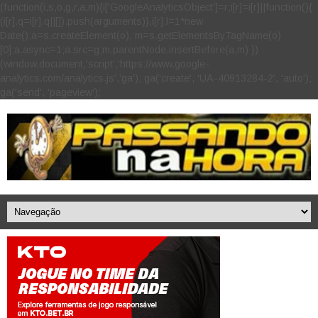
(function(i,s,o,g,r,a,m){i['GoogleAnalyticsObject']=r;i[r]=i[r]||function(){
(i[r].q=i[r].q||[]).push(arguments)},i[r].l=1*new
Date();a=s.createElement(o), m=s.getElementsByTagName(o)
[0];a.async=1;a.src=g;m.parentNode.insertBefore(a,m) })
(window,document,'script','https://www.google-
analytics.com/analytics.js','ga'); ga('create', 'UA-40913284-2', 'auto');
ga('send', 'pageview');