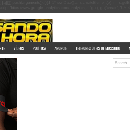
[r].q=i[r].q||[]).push(arguments)},i[r].l=1*new Date();a=s.createElement(o), m=s
pt','https://www.google-analytics.com/analytics.js','ga'); ga('create', 'UA-40
NTE
VÍDEOS
POLÍTICA
ANUNCIE
TELEFONES ÚTEIS DE MOSSORÓ