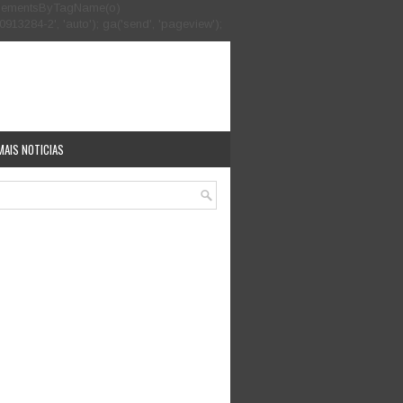
.getElementsByTagName(o)
913284-2', 'auto'); ga('send', 'pageview');
MAIS NOTICIAS