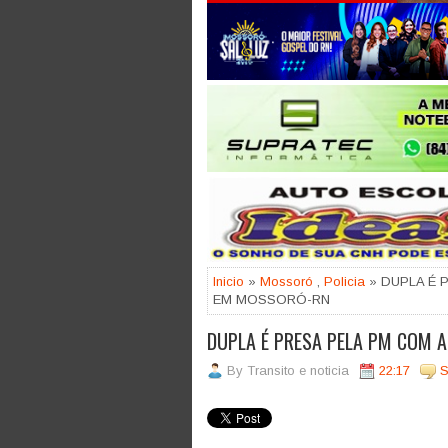
Jogue com responsabilidade. 18
Inicio
»
Mossoró
,
Policia
» DUPLA É 
EM MOSSORÓ-RN
DUPLA É PRESA PELA PM COM 
By
Transito e noticia
22:17
S