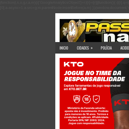
(function(i,s,o,g,r,a,m){i['GoogleAnalyticsObject']=r;i[r]=i[r]||function(){ (i
[0];a.async=1;a.src=g;m.parentNode.insertBefore(a,m) })(window,document,'scri
»
INICIO
CIDADES
POLÍCIA
ACIDE