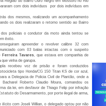
na Região do Bairro Ouro Negro em Mossoró no Rio
araram com dois indivíduos por dois indivíduos em
atrás dos mesmos, realizando um acompanhamento
ando os dois realizaram o retorno sentido ao Bairro
os policiais o condutor da moto ainda tentou se
em êxito.
conseguiram apreender o revolver calibre 32 com
municiado com 03 balas intactas com o suspeito
e Ferreira Tavares
, que estava em companhia de
a
que vinha de garupa.
dupla recebeu voz de prisão e foram conduzidos
otocicleta tipo Honda/CG 150 Titan KS de cor azul,
ra a Delegacia de Policia Civil de Plantão, onde a
o o Bacharel Roberto Claudio Moura, comandou os
rma da lei, em desfavor de Thiago Felip por infração
 Estatuto do Desarmamento, por porte ilegal de arma,
ilícito com Joseli Willian, o delegado optou por não