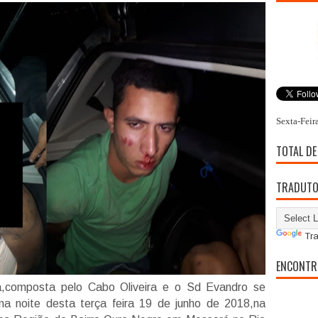
Sexta-Feir
TOTAL DE
TRADUT
Tra
ENCONTR
ica,composta pelo Cabo Oliveira e o Sd Evandro se
a noite desta terça feira 19 de junho de 2018,na