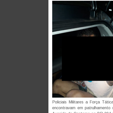
Policiais Militares a Força Tát
encontravam em patrulhamento n