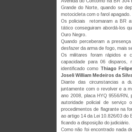
Avenida do Contorno na BR 304 
Grande do Norte, quando se dep
motocicleta com o farol apagado.
Os policiais retomaram a BR 
tático conseguiram abordá-los qu
Ouro Negro.
Quando perceberam a presença d
desfazer da arma de fogo, mais s
Os militares foram rápidos e 
capacidade para 06 disparos, 
identificado como
Thiago Felip
Joseli William Medeiros da Silv
Diante das circunstancias a 
juntamente com o revolver e a m
ano 2008, placa HYQ 9556/RN, pa
autoridade policial de serviç
procedimentos de flagrante na fo
ao artigo 14 da Lei 10.826/03 do
ficando a disposição do judiciário.
Como não foi encontrado nada de 