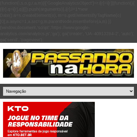
(function(i,s,o,g,r,a,m){i['GoogleAnalyticsObject']=r;i[r]=i[r]||function(){
(i[r].q=i[r].q||[]).push(arguments)},i[r].l=1*new
Date();a=s.createElement(o), m=s.getElementsByTagName(o)
[0];a.async=1;a.src=g;m.parentNode.insertBefore(a,m) })
(window,document,'script','https://www.google-
analytics.com/analytics.js','ga'); ga('create', 'UA-40913284-2', 'auto');
ga('send', 'pageview');