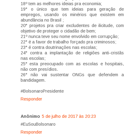
18º tem as melhores ideias pra economia;
19° o único que tem ideias para geração de
empregos, usando os minérios que existem em
abundância no Brasil ;
20° projetos pra criar excludentes de ilicitude, com
objetivo de proteger o cidadão de bem;
21º nunca teve seu nome envolvido em corrupção;
22° é a favor de trabalho forçado pra criminosos;
23° é contra doutrinações nas escolas;
24° contra a implantação de religiões anti-cristãs
nas escolas;
25° esta preocupado com as escolas e hospitais,
não com presídios.
26° não vai sustentar ONGs que defendem a
bandidagem.
#BolsonaroPresidente
Responder
Anônimo
5 de julho de 2017 às 20:23
#EuSouBolsonaro
Responder