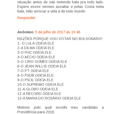
situação antes de sair metendo bala pra todo lado.
Espere esses vermes assaltar e pelas Costa meta
bala. Não arriscar a vida a de todo mundo
Responder
Anônimo
5 de julho de 2017 às 19:46
RAZÕES PORQUE VOU VOTAR NO BOLSONARO!
1- O LULA ODEIA ELE
2-A DILMA ODEIA ELE
3-O FHC ODEIA ELE
4-O AECIO ODEIA ELE
5-O CIRO GOMES ODEIA ELE
6-O JEAN WILLIS ODEIA ELE
7-O PT ODEIA ELE
8-O PSDB ODEIA ELE
9-O PSOL ODEIA ELE
10-O SUPREMO ODEIA ELE
11-A GLOBO ODEIA ELE
12-A RECORD ODEIA ELE
13-A MARIA DO ROSÁRIO ODEIA ELE
Motivos pelo qual escolhi meu candidato a
Presidência para 2018: