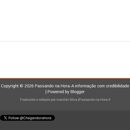
Copyright ©
2026
Passando na Hora-A informação com credibilidade
| Powered by
Blogger
Traduzido e editado por
Ivanildo Silva
|Passando na Hora
#