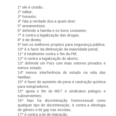
1° ele é cristão ;
2° militar;
3° honesto;
4° fala a verdade doa a quem doer;
5° armamentista;
6° defende a família e os bons costumes;
7° é contra a legalização das drogas;
8° é de direita;
9° tem os melhores projetos para segurança pública;
10° é a favor da diminuição da maioridade penal;
11° é totalmente contra o fim da PM;
12° é contra a legalização do aborto;
13° defende um País com mais setores privados e
menos estado;
14° menos interferência do estado na vida das
familias;
15° é favor do aumento de pena e castração química
para estupradores;
15° apoia o fim do MST e sindicatos pelegos e
subservientes;
16º Nao ha discriminação homossexual como
qualquer tipo de discriminação, é contra a ideologia
de género e kit gay nas escolas;
17º é contra a lei de migração;