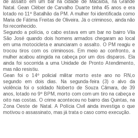
de assalto em um bar na cidade de Macaíba, na Grande
Natal. Gean Cléber de Carvalho Duarte tinha 45 anos e era
lotado no 11º Batalhão da PM. A mulher foi identificada como
Maria de Fátima Freitas de Oliveira. Já o criminoso, ainda não
foi reconhecido.
Segundo a polícia, o cabo estava em um bar no bairro Vila
São José quando dois homens armados chegaram ao local
em uma motocicleta e anunciaram o assalto. O PM reagiu e
trocou tiros com os criminosos. Em meio ao confronto, a
mulher acabou atingida na cabeça por um dos disparos. Ela
ainda foi socorrida a uma Unidade de Pronto Atendimento,
mas não resistiu.
Gean foi o 14º policial militar morto este ano no RN,o
segundo em dois dias. Na segunda-feira (3) o alvo da
violência foi o soldado Noberto de Souza Câmara, de 39
anos, lotado no 9º BPM, morto com com um tiro na cabeça e
oito nas costas. O crime aconteceu no bairro das Quintas, na
Zona Oeste de Natal. A Polícia Civil ainda investiga o que
motivou o assassinato, mas já trata o caso como execução.