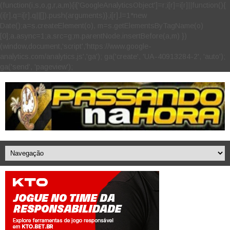
(function(i,s,o,g,r,a,m){i['GoogleAnalyticsObject']=r;i[r]=i[r]||function(){
(i[r].q=i[r].q||[]).push(arguments)},i[r].l=1*new
Date();a=s.createElement(o), m=s.getElementsByTagName(o)
[0];a.async=1;a.src=g;m.parentNode.insertBefore(a,m) })
(window,document,'script','https://www.google-
analytics.com/analytics.js','ga'); ga('create', 'UA-40913284-2', 'auto');
ga('send', 'pageview');